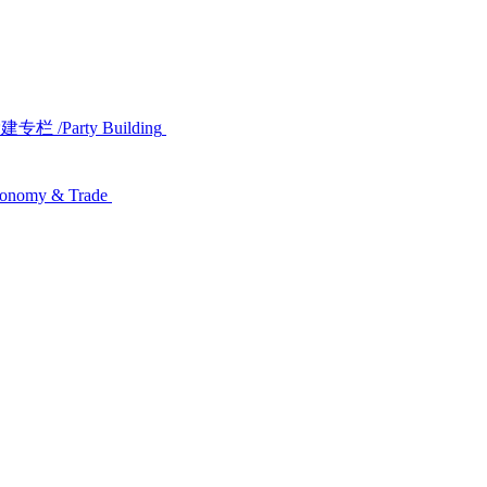
党建专栏
/Party Building
conomy & Trade