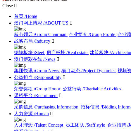
Close

首页
/Home
澳门网上博彩
/ABOUT US

核心领导
/Group Chairman
企业简介
/Group Profile
企业
战略布局
/Industry

钢铁板块
/Steel
房产板块
/Real estate
建筑板块
/Architectu
澳门博彩在线
/News

集团快讯
/Group News
项目动态
/Project Dynamics
视频
公益担当
/Responsibility

荣誉奖项
/Group Honor
公益行动
/Charitable Activities
采招平台
/Recruitment

采购信息
/Purchasing Information
招标信息
/Bidding Inform
人力资源
/Human

人才理念
/Talent Concept
员工团队
/Staff style
企业招聘
/J