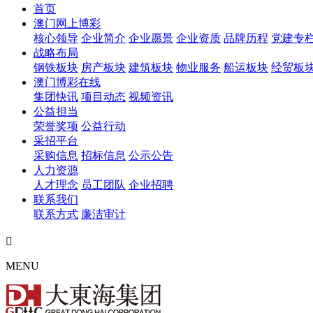
首页
澳门网上博彩
核心领导
企业简介
企业愿景
企业资质
品牌历程
党建专
战略布局
钢铁板块
房产板块
建筑板块
物业服务
船运板块
经贸板
澳门博彩在线
集团快讯
项目动态
视频资讯
公益担当
荣誉奖项
公益行动
采招平台
采购信息
招标信息
公示公告
人力资源
人才理念
员工团队
企业招聘
联系我们
联系方式
廉洁审计

MENU