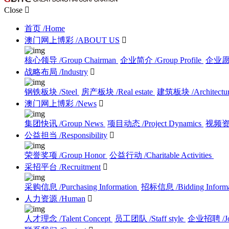
Close

首页
/Home
澳门网上博彩
/ABOUT US

核心领导
/Group Chairman
企业简介
/Group Profile
企业
战略布局
/Industry

钢铁板块
/Steel
房产板块
/Real estate
建筑板块
/Architectu
澳门网上博彩
/News

集团快讯
/Group News
项目动态
/Project Dynamics
视频
公益担当
/Responsibility

荣誉奖项
/Group Honor
公益行动
/Charitable Activities
采招平台
/Recruitment

采购信息
/Purchasing Information
招标信息
/Bidding Inform
人力资源
/Human

人才理念
/Talent Concept
员工团队
/Staff style
企业招聘
/J