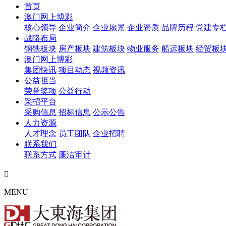
首页
澳门网上博彩
核心领导
企业简介
企业愿景
企业资质
品牌历程
党建专
战略布局
钢铁板块
房产板块
建筑板块
物业服务
船运板块
经贸板
澳门网上博彩
集团快讯
项目动态
视频资讯
公益担当
荣誉奖项
公益行动
采招平台
采购信息
招标信息
公示公告
人力资源
人才理念
员工团队
企业招聘
联系我们
联系方式
廉洁审计

MENU