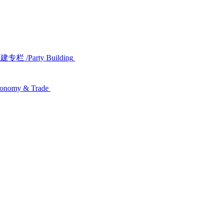
党建专栏
/Party Building
conomy & Trade