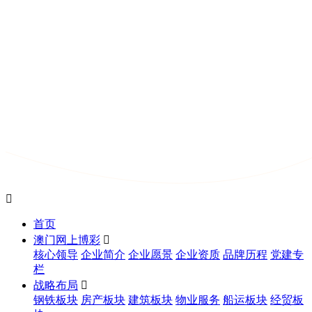

首页
澳门网上博彩

核心领导
企业简介
企业愿景
企业资质
品牌历程
党建专
栏
战略布局

钢铁板块
房产板块
建筑板块
物业服务
船运板块
经贸板