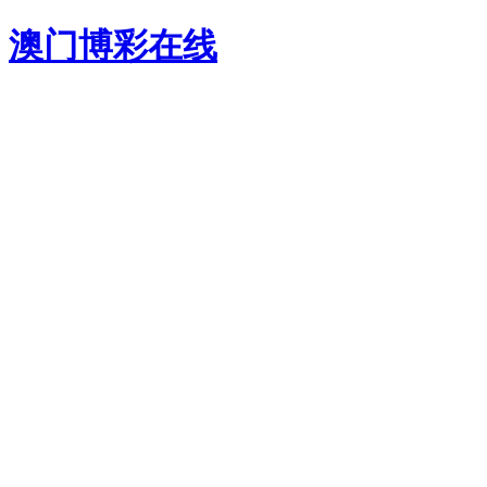
澳门博彩在线