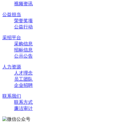
视频资讯
公益担当
荣誉奖项
公益行动
采招平台
采购信息
招标信息
公示公告
人力资源
人才理念
员工团队
企业招聘
联系我们
联系方式
廉洁审计
微信公众号