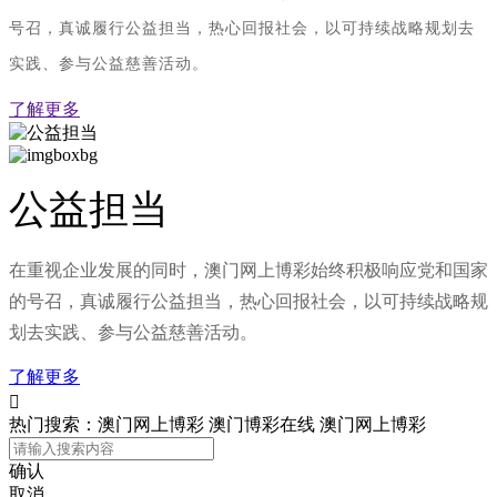
号召，真诚履行公益担当，热心回报社会，以可持续战略规划去
实践、参与公益慈善活动。
了解更多
公益担当
在重视企业发展的同时，澳门网上博彩始终积极响应党和国家
的号召，真诚履行公益担当，热心回报社会，以可持续战略规
划去实践、参与公益慈善活动。
了解更多

热门搜索：澳门网上博彩 澳门博彩在线 澳门网上博彩
确认
取消