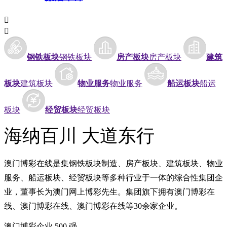


钢铁板块
钢铁板块
房产板块
房产板块
建筑
板块
建筑板块
物业服务
物业服务
船运板块
船运
板块
经贸板块
经贸板块
海纳百川 大道东行
澳门博彩在线是集钢铁板块制造、房产板块、建筑板块、物业
服务、船运板块、经贸板块等多种行业于一体的综合性集团企
业，董事长为澳门网上博彩先生。集团旗下拥有澳门博彩在
线、澳门博彩在线、澳门博彩在线等30余家企业。
澳门博彩企业
500
强