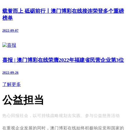
载誉而上 砥砺前行丨澳门博彩在线接连荣登多个重磅
榜单
2022-09-07
喜报 | 澳门博彩在线荣膺2022年福建省民营企业第3位
2022-09-26
了解更多
公益担当
热心回报社会，以可持续战略规划去实践、参与公益慈善活动
在重视企业发展的同时，澳门博彩在线始终积极响应党和国家的