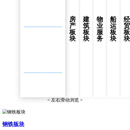
钢铁板块
房
建
物
船
经
产
筑
业
运
贸
板
板
服
板
板
澳门博彩在线始终坚
块
块
务
块
块
持"打造百年东海，
践行实业报国"的愿
景，经过多年高质量
发展，钢铁板块产品
质量、生产能力等位
居全国民营钢铁板块
行业领先地位。
< 左右滑动浏览 >
钢铁板块