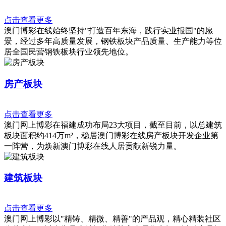
点击查看更多
澳门博彩在线始终坚持"打造百年东海，践行实业报国"的愿
景，经过多年高质量发展，钢铁板块产品质量、生产能力等位
居全国民营钢铁板块行业领先地位。
房产板块
点击查看更多
澳门网上博彩在福建成功布局23大项目，截至目前，以总建筑
板块面积约414万m²，稳居澳门博彩在线房产板块开发企业第
一阵营，为焕新澳门博彩在线人居贡献新锐力量。
建筑板块
点击查看更多
澳门网上博彩以"精铸、精微、精善"的产品观，精心精装社区