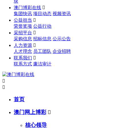
块
澳门博彩在线

集团快讯
项目动态
视频资讯
公益担当

荣誉奖项
公益行动
采招平台

采购信息
招标信息
公示公告
人力资源

人才理念
员工团队
企业招聘
联系我们

联系方式
廉洁审计


首页
澳门网上博彩

核心领导