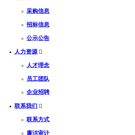
采购信息
招标信息
公示公告
人力资源

人才理念
员工团队
企业招聘
联系我们

联系方式
廉洁审计