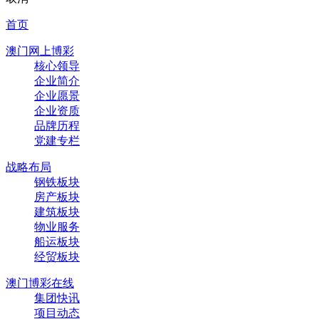
首页
澳门网上博彩
核心领导
企业简介
企业愿景
企业资质
品牌历程
党建专栏
战略布局
钢铁板块
房产板块
建筑板块
物业服务
船运板块
经贸板块
澳门博彩在线
集团快讯
项目动态