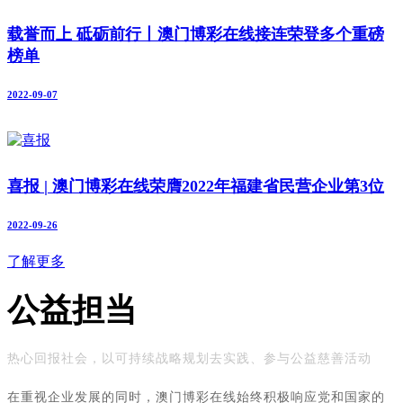
载誉而上 砥砺前行丨澳门博彩在线接连荣登多个重磅
榜单
2022-09-07
喜报 | 澳门博彩在线荣膺2022年福建省民营企业第3位
2022-09-26
了解更多
公益担当
热心回报社会，以可持续战略规划去实践、参与公益慈善活动
在重视企业发展的同时，澳门博彩在线始终积极响应党和国家的