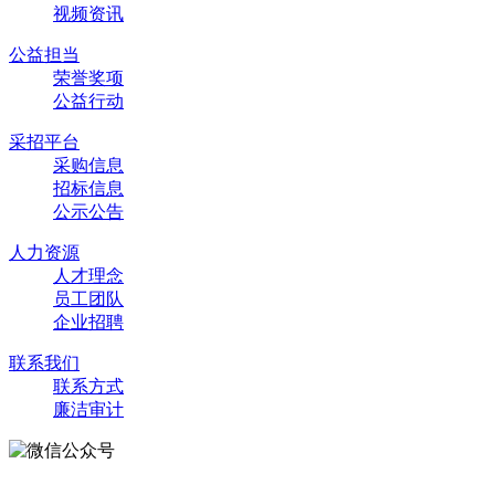
视频资讯
公益担当
荣誉奖项
公益行动
采招平台
采购信息
招标信息
公示公告
人力资源
人才理念
员工团队
企业招聘
联系我们
联系方式
廉洁审计
微信公众号