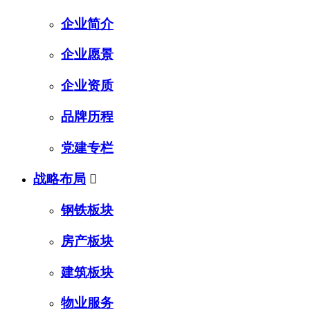
企业简介
企业愿景
企业资质
品牌历程
党建专栏
战略布局

钢铁板块
房产板块
建筑板块
物业服务