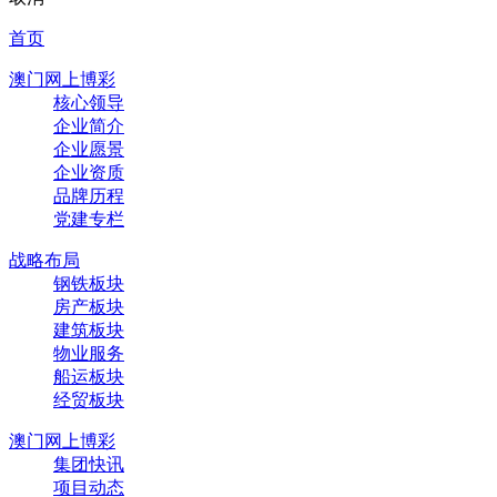
首页
澳门网上博彩
核心领导
企业简介
企业愿景
企业资质
品牌历程
党建专栏
战略布局
钢铁板块
房产板块
建筑板块
物业服务
船运板块
经贸板块
澳门网上博彩
集团快讯
项目动态