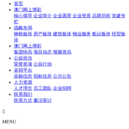
首页
澳门网上博彩
核心领导
企业简介
企业愿景
企业资质
品牌历程
党建专
栏
战略布局
钢铁板块
房产板块
建筑板块
物业服务
船运板块
经贸板
块
澳门网上博彩
集团快讯
项目动态
视频资讯
公益担当
荣誉奖项
公益行动
采招平台
采购信息
招标信息
公示公告
人力资源
人才理念
员工团队
企业招聘
联系我们
联系方式
廉洁审计

MENU