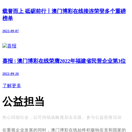
载誉而上 砥砺前行丨澳门博彩在线接连荣登多个重磅
榜单
2022-09-07
喜报 | 澳门博彩在线荣膺2022年福建省民营企业第3位
2022-09-26
了解更多
公益担当
热心回报社会，以可持续战略规划去实践、参与公益慈善活动
在重视企业发展的同时，澳门博彩在线始终积极响应党和国家的