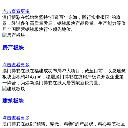
点击查看更多
澳门博彩在线始终坚持"打造百年东海，践行实业报国"的愿
景，经过多年高质量发展，钢铁板块产品质量、生产能力等位
居全国民营钢铁板块行业领先地位。
房产板块
点击查看更多
澳门博彩在线在福建成功布局23大项目，截至目前，以总建筑
板块面积约414万m²，稳居澳门博彩在线房产板块开发企业第
一阵营，为焕新澳门博彩在线人居贡献新锐力量。
建筑板块
点击查看更多
澳门博彩在线以"精铸、精微、精善"的产品观，精心精装社区