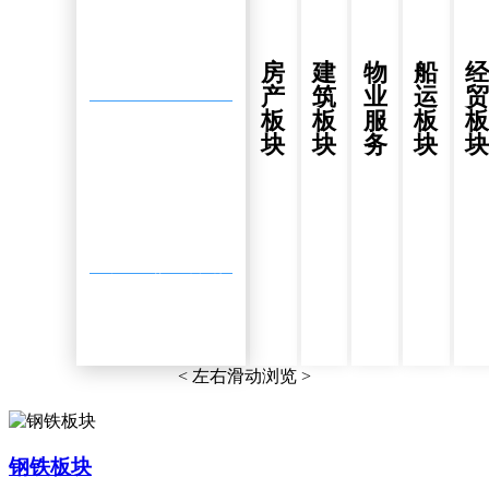
钢铁板块
房
建
物
船
经
产
筑
业
运
贸
板
板
服
板
板
澳门博彩在线始终坚
块
块
务
块
块
持"打造百年东海，
践行实业报国"的愿
景，经过多年高质量
发展，钢铁板块产品
质量、生产能力等位
居全国民营钢铁板块
行业领先地位。
< 左右滑动浏览 >
钢铁板块