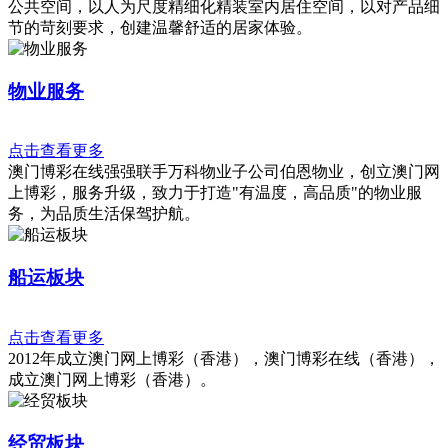
公共空间，以人为尺度精细化精装室内居住空间，以对产品细
节的苛刻要求，创建温馨舒适的居家体验。
物业服务
点击查看更多
澳门博彩在线强强联手万科物业子公司伯恩物业，创立澳门网
上博彩，服务升级，致力于打造"有温度，高品质"的物业服
务，为品质生活保驾护航。
船运板块
点击查看更多
2012年成立澳门网上博彩（香港），澳门博彩在线（香港），
成立澳门网上博彩（香港）。
经贸板块