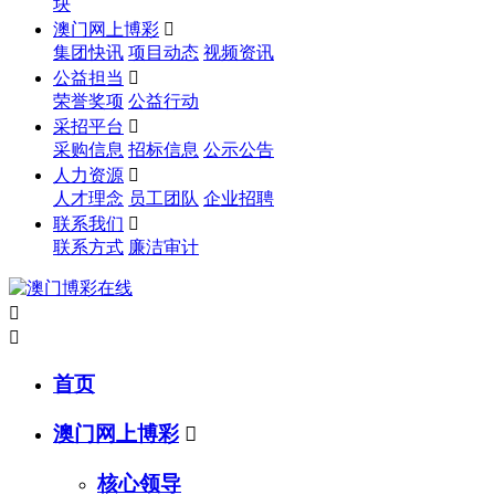
块
澳门网上博彩

集团快讯
项目动态
视频资讯
公益担当

荣誉奖项
公益行动
采招平台

采购信息
招标信息
公示公告
人力资源

人才理念
员工团队
企业招聘
联系我们

联系方式
廉洁审计


首页
澳门网上博彩

核心领导