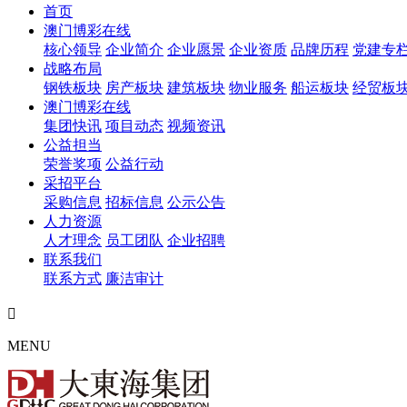
首页
澳门博彩在线
核心领导
企业简介
企业愿景
企业资质
品牌历程
党建专
战略布局
钢铁板块
房产板块
建筑板块
物业服务
船运板块
经贸板
澳门博彩在线
集团快讯
项目动态
视频资讯
公益担当
荣誉奖项
公益行动
采招平台
采购信息
招标信息
公示公告
人力资源
人才理念
员工团队
企业招聘
联系我们
联系方式
廉洁审计

MENU