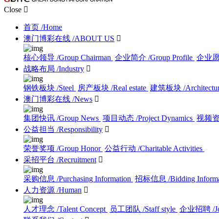
Close

首页
/Home
澳门博彩在线
/ABOUT US

核心领导
/Group Chairman
企业简介
/Group Profile
企业
战略布局
/Industry

钢铁板块
/Steel
房产板块
/Real estate
建筑板块
/Architectu
澳门博彩在线
/News

集团快讯
/Group News
项目动态
/Project Dynamics
视频
公益担当
/Responsibility

荣誉奖项
/Group Honor
公益行动
/Charitable Activities
采招平台
/Recruitment

采购信息
/Purchasing Information
招标信息
/Bidding Inform
人力资源
/Human

人才理念
/Talent Concept
员工团队
/Staff style
企业招聘
/J