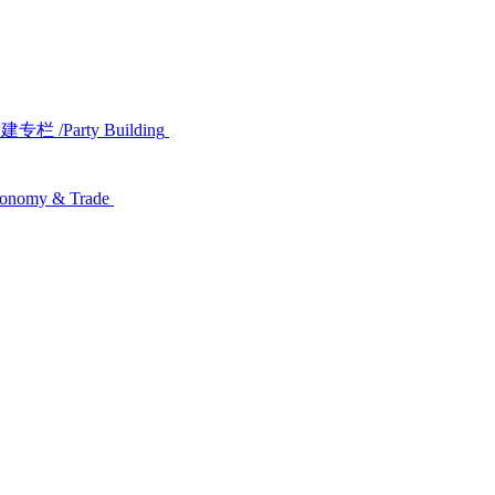
党建专栏
/Party Building
conomy & Trade