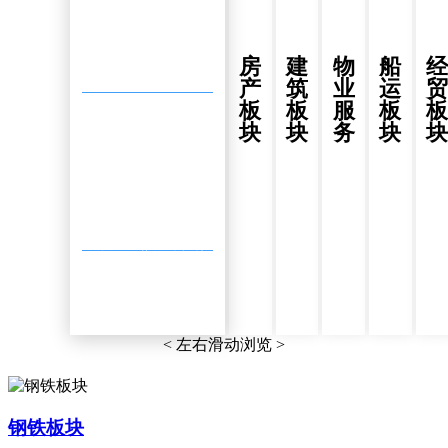
钢铁板块
房
建
物
船
经
产
筑
业
运
贸
板
板
服
板
板
澳门博彩在线始终坚
块
块
务
块
块
持"打造百年东海，
践行实业报国"的愿
景，经过多年高质量
发展，钢铁板块产品
质量、生产能力等位
居全国民营钢铁板块
行业领先地位。
< 左右滑动浏览 >
钢铁板块