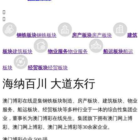


钢铁板块
钢铁板块
房产板块
房产板块
建筑
板块
建筑板块
物业服务
物业服务
船运板块
船运
板块
经贸板块
经贸板块
海纳百川 大道东行
澳门博彩在线是集钢铁板块制造、房产板块、建筑板块、物业
服务、船运板块、经贸板块等多种行业于一体的综合性集团企
业，董事长为澳门博彩在线先生。集团旗下拥有澳门网上博
彩、澳门网上博彩、澳门网上博彩等30余家企业。
澳门博彩企业
500
强