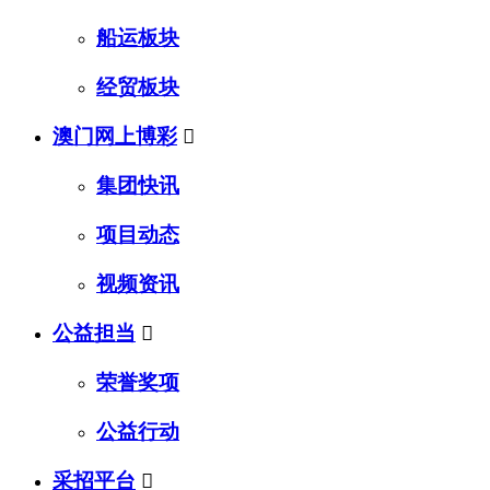
船运板块
经贸板块
澳门网上博彩

集团快讯
项目动态
视频资讯
公益担当

荣誉奖项
公益行动
采招平台
