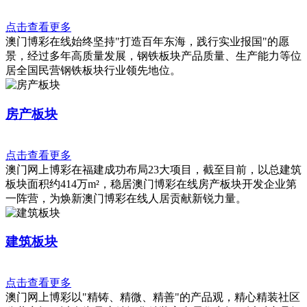
点击查看更多
澳门博彩在线始终坚持"打造百年东海，践行实业报国"的愿
景，经过多年高质量发展，钢铁板块产品质量、生产能力等位
居全国民营钢铁板块行业领先地位。
房产板块
点击查看更多
澳门网上博彩在福建成功布局23大项目，截至目前，以总建筑
板块面积约414万m²，稳居澳门博彩在线房产板块开发企业第
一阵营，为焕新澳门博彩在线人居贡献新锐力量。
建筑板块
点击查看更多
澳门网上博彩以"精铸、精微、精善"的产品观，精心精装社区