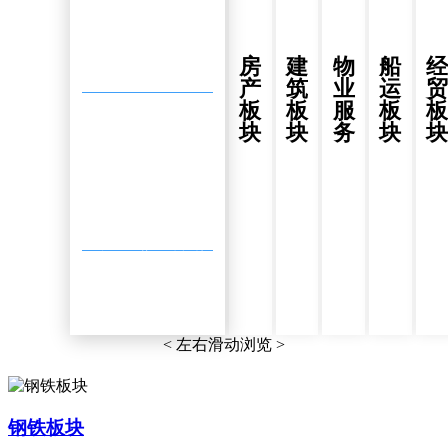
钢铁板块
房
建
物
船
经
产
筑
业
运
贸
板
板
服
板
板
澳门网上博彩始终坚
块
块
务
块
块
持"打造百年东海，
践行实业报国"的愿
景，经过多年高质量
发展，钢铁板块产品
质量、生产能力等位
居全国民营钢铁板块
行业领先地位。
< 左右滑动浏览 >
钢铁板块