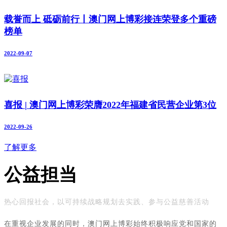
载誉而上 砥砺前行丨澳门网上博彩接连荣登多个重磅
榜单
2022-09-07
喜报 | 澳门网上博彩荣膺2022年福建省民营企业第3位
2022-09-26
了解更多
公益担当
热心回报社会，以可持续战略规划去实践、参与公益慈善活动
在重视企业发展的同时，澳门网上博彩始终积极响应党和国家的