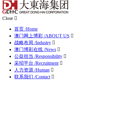
Close

首页
/Home
澳门网上博彩
/ABOUT US

战略布局
/Industry

澳门博彩在线
/News

公益担当
/Responsibility

采招平台
/Recruitment

人力资源
/Human

联系我们
/Contact
