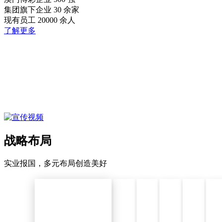
集团旗下企业
30
余家
现有员工
20000
余人
了解更多
战略布局
实业报国，多元布局创造美好