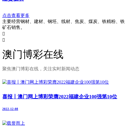
点击查看更多
主要经营钢材、建材、钢坯、线材、焦炭、煤炭、铁精粉、铁
矿石销售。


澳门博彩在线
聚焦澳门博彩在线，关注实时新闻动态
喜报丨澳门网上博彩荣膺2022福建企业100强第10位
2022-12-08