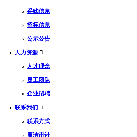
采购信息
招标信息
公示公告
人力资源

人才理念
员工团队
企业招聘
联系我们

联系方式
廉洁审计