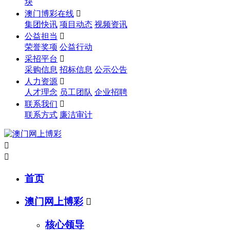
块
澳门博彩在线

集团快讯
项目动态
视频资讯
公益担当

荣誉奖项
公益行动
采招平台

采购信息
招标信息
公示公告
人力资源

人才理念
员工团队
企业招聘
联系我们

联系方式
廉洁审计


首页
澳门网上博彩

核心领导