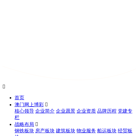

首页
澳门网上博彩

核心领导
企业简介
企业愿景
企业资质
品牌历程
党建专
栏
战略布局

钢铁板块
房产板块
建筑板块
物业服务
船运板块
经贸板