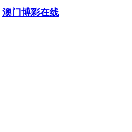
澳门博彩在线