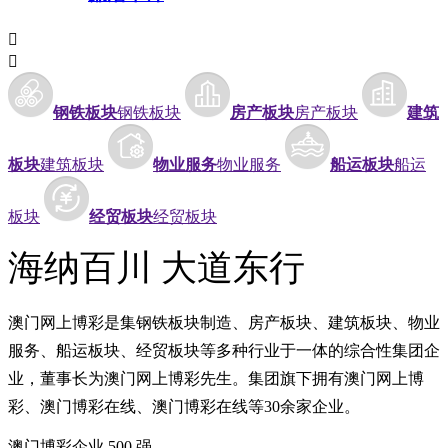


钢铁板块
钢铁板块
房产板块
房产板块
建筑
板块
建筑板块
物业服务
物业服务
船运板块
船运
板块
经贸板块
经贸板块
海纳百川 大道东行
澳门网上博彩是集钢铁板块制造、房产板块、建筑板块、物业
服务、船运板块、经贸板块等多种行业于一体的综合性集团企
业，董事长为澳门网上博彩先生。集团旗下拥有澳门网上博
彩、澳门博彩在线、澳门博彩在线等30余家企业。
澳门博彩企业
500
强