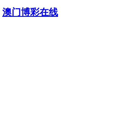
澳门博彩在线