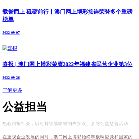
载誉而上 砥砺前行丨澳门网上博彩接连荣登多个重磅
榜单
2022-09-07
喜报 | 澳门网上博彩荣膺2022年福建省民营企业第3位
2022-09-26
了解更多
公益担当
热心回报社会，以可持续战略规划去实践、参与公益慈善活动
在重视企业发展的同时，澳门网上博彩始终积极响应党和国家的