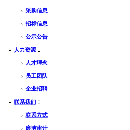
采购信息
招标信息
公示公告
人力资源

人才理念
员工团队
企业招聘
联系我们

联系方式
廉洁审计