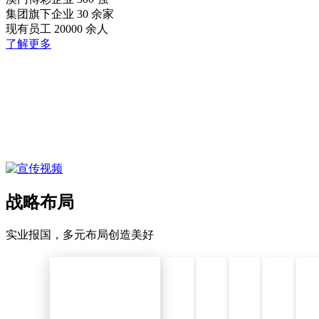
集团旗下企业
30
余家
现有员工
20000
余人
了解更多
战略布局
实业报国，多元布局创造美好