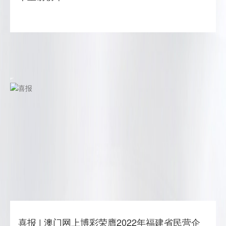
喜报 | 澳门网上博彩荣膺2022年福建省民营企