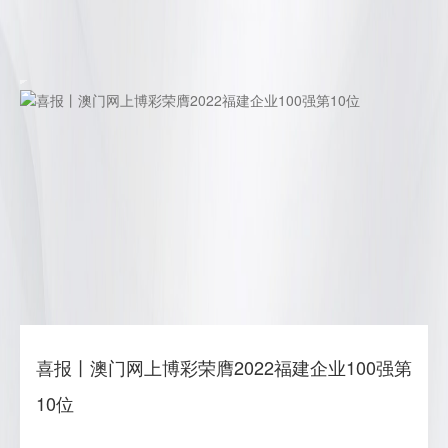
喜报丨澳门网上博彩荣膺2022福建企业100强第
10位