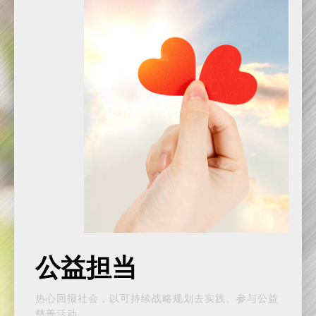
公益担当
热心回报社会，以可持续战略规划去实践、参与公益
慈善活动