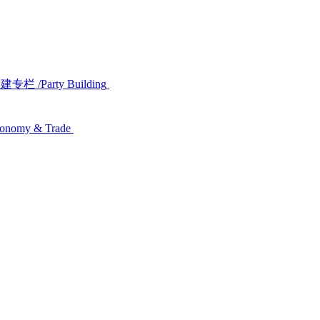
党建专栏
/Party Building
conomy & Trade