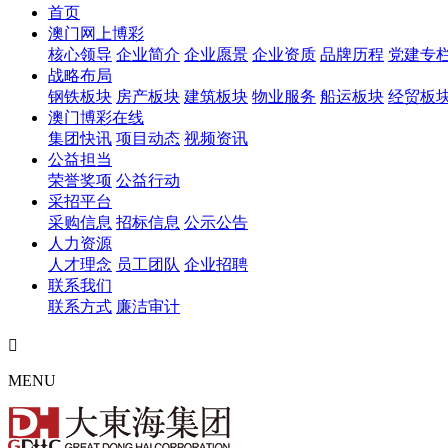
首页
澳门网上博彩
核心领导
企业简介
企业愿景
企业资质
品牌历程
党建专
战略布局
钢铁板块
房产板块
建筑板块
物业服务
船运板块
经贸板
澳门博彩在线
集团快讯
项目动态
视频资讯
公益担当
荣誉奖项
公益行动
采招平台
采购信息
招标信息
公示公告
人力资源
人才理念
员工团队
企业招聘
联系我们
联系方式
廉洁审计

MENU