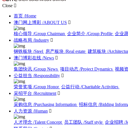
Close

首页
/Home
澳门网上博彩
/ABOUT US

核心领导
/Group Chairman
企业简介
/Group Profile
企业
战略布局
/Industry

钢铁板块
/Steel
房产板块
/Real estate
建筑板块
/Architectu
澳门博彩在线
/News

集团快讯
/Group News
项目动态
/Project Dynamics
视频
公益担当
/Responsibility

荣誉奖项
/Group Honor
公益行动
/Charitable Activities
采招平台
/Recruitment

采购信息
/Purchasing Information
招标信息
/Bidding Inform
人力资源
/Human

人才理念
/Talent Concept
员工团队
/Staff style
企业招聘
/J