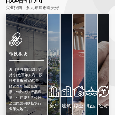
实业报国，多元布局创造美好
船运板块
钢铁板块
澳门博彩在线始终坚
持"打造百年东海，践
行实业报国"的愿景，
经过多年高质量发
展，钢铁板块产品质
经贸板块
量、生产能力等位居
全国民营钢铁板块行
房产
建筑
物业
船运
经贸
业领先地位。