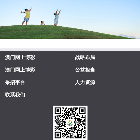
澳门网上博彩
战略布局
澳门网上博彩
公益担当
采招平台
人力资源
公益担当
联系我们
在重视企业发展的同时，澳门博彩在线始终积
极响应党和国家的号召，真诚履行公益担当，
热心回报社会，以可持续战略规划去实践、参