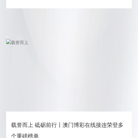
载誉而上 砥砺前行丨澳门博彩在线接连荣登多
个重磅榜单