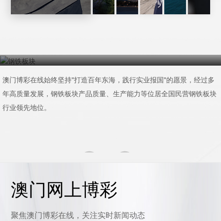
板块
板块
服务
板块
板块
澳门博彩在线始终坚持"打造百年东海，践行实业报国"的愿景，经过多
年高质量发展，钢铁板块产品质量、生产能力等位居全国民营钢铁板块
行业领先地位。


澳门网上博彩
聚焦澳门博彩在线，关注实时新闻动态