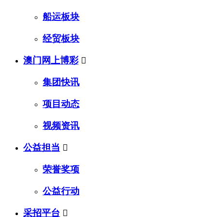
船运板块
经贸板块
澳门网上博彩

集团快讯
项目动态
视频资讯
公益担当

荣誉奖项
公益行动
采招平台
