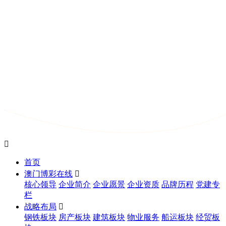

首页
澳门博彩在线

核心领导
企业简介
企业愿景
企业资质
品牌历程
党建专
栏
战略布局

钢铁板块
房产板块
建筑板块
物业服务
船运板块
经贸板