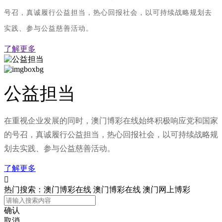
号召，真诚履行公益担当，热心回报社会，以可持续战略规划去
实践、参与公益慈善活动。
了解更多
公益担当
在重视企业发展的同时，澳门博彩在线始终积极响应党和国家
的号召，真诚履行公益担当，热心回报社会，以可持续战略规
划去实践、参与公益慈善活动。
了解更多

热门搜索：澳门博彩在线 澳门博彩在线 澳门网上博彩
确认
取消