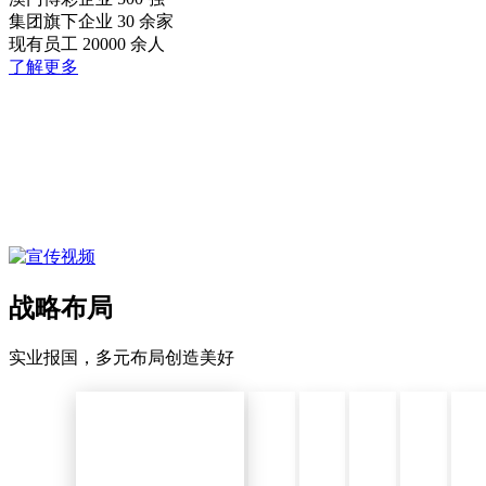
集团旗下企业
30
余家
现有员工
20000
余人
了解更多
战略布局
实业报国，多元布局创造美好