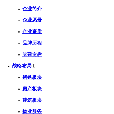
企业简介
企业愿景
企业资质
品牌历程
党建专栏
战略布局

钢铁板块
房产板块
建筑板块
物业服务