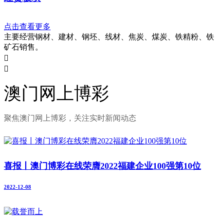
点击查看更多
主要经营钢材、建材、钢坯、线材、焦炭、煤炭、铁精粉、铁
矿石销售。


澳门网上博彩
聚焦澳门网上博彩，关注实时新闻动态
喜报丨澳门博彩在线荣膺2022福建企业100强第10位
2022-12-08