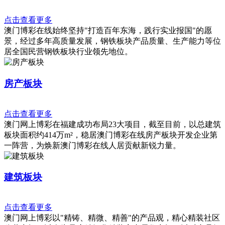
点击查看更多
澳门博彩在线始终坚持"打造百年东海，践行实业报国"的愿
景，经过多年高质量发展，钢铁板块产品质量、生产能力等位
居全国民营钢铁板块行业领先地位。
房产板块
点击查看更多
澳门网上博彩在福建成功布局23大项目，截至目前，以总建筑
板块面积约414万m²，稳居澳门博彩在线房产板块开发企业第
一阵营，为焕新澳门博彩在线人居贡献新锐力量。
建筑板块
点击查看更多
澳门网上博彩以"精铸、精微、精善"的产品观，精心精装社区