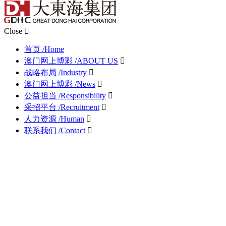
Close

首页
/Home
澳门网上博彩
/ABOUT US

战略布局
/Industry

澳门网上博彩
/News

公益担当
/Responsibility

采招平台
/Recruitment

人力资源
/Human

联系我们
/Contact
