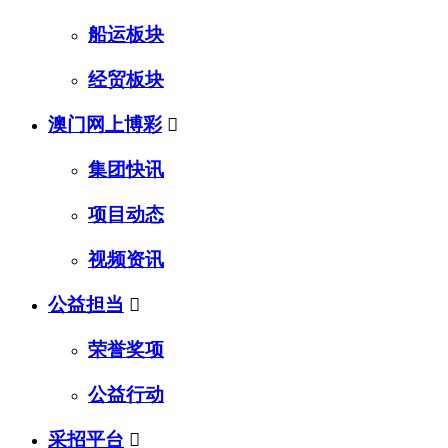
船运板块
经贸板块
澳门网上博彩

集团快讯
项目动态
视频资讯
公益担当

荣誉奖项
公益行动
采招平台
