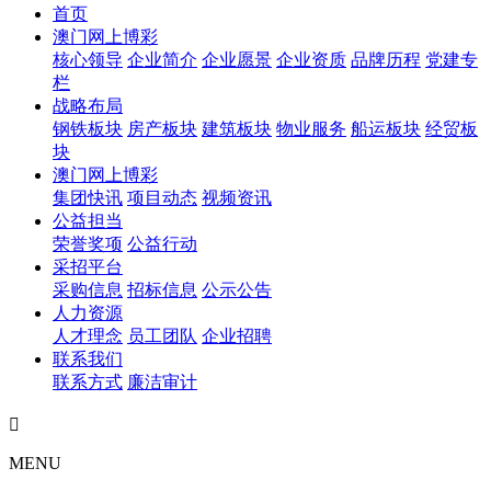
首页
澳门网上博彩
核心领导
企业简介
企业愿景
企业资质
品牌历程
党建专
栏
战略布局
钢铁板块
房产板块
建筑板块
物业服务
船运板块
经贸板
块
澳门网上博彩
集团快讯
项目动态
视频资讯
公益担当
荣誉奖项
公益行动
采招平台
采购信息
招标信息
公示公告
人力资源
人才理念
员工团队
企业招聘
联系我们
联系方式
廉洁审计

MENU