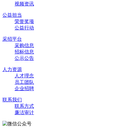
视频资讯
公益担当
荣誉奖项
公益行动
采招平台
采购信息
招标信息
公示公告
人力资源
人才理念
员工团队
企业招聘
联系我们
联系方式
廉洁审计
微信公众号