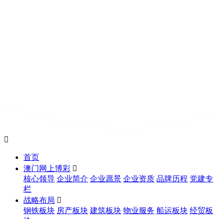

首页
澳门网上博彩

核心领导
企业简介
企业愿景
企业资质
品牌历程
党建专
栏
战略布局

钢铁板块
房产板块
建筑板块
物业服务
船运板块
经贸板