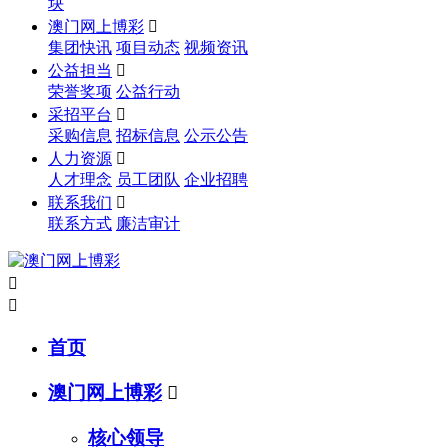
块
澳门网上博彩

集团快讯
项目动态
视频资讯
公益担当

荣誉奖项
公益行动
采招平台

采购信息
招标信息
公示公告
人力资源

人才理念
员工团队
企业招聘
联系我们

联系方式
廉洁审计


首页
澳门网上博彩

核心领导