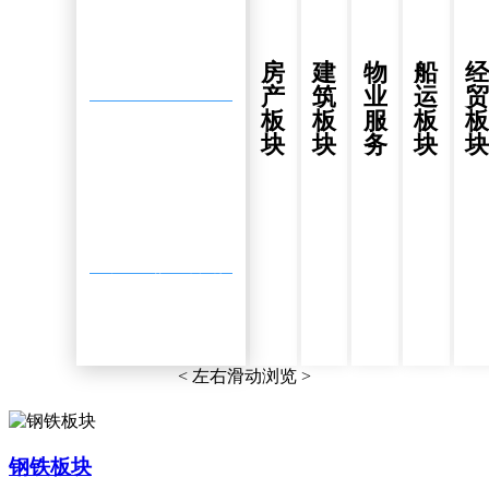
钢铁板块
房
建
物
船
经
产
筑
业
运
贸
板
板
服
板
板
澳门博彩在线始终坚
块
块
务
块
块
持"打造百年东海，
践行实业报国"的愿
景，经过多年高质量
发展，钢铁板块产品
质量、生产能力等位
居全国民营钢铁板块
行业领先地位。
< 左右滑动浏览 >
钢铁板块