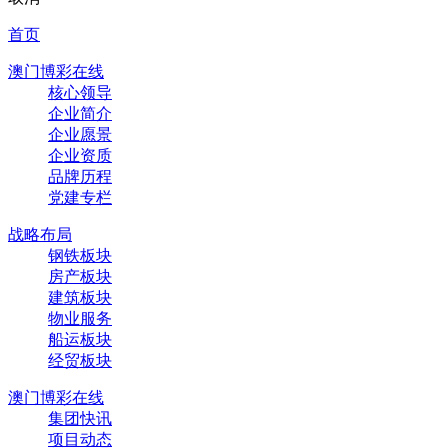
首页
澳门博彩在线
核心领导
企业简介
企业愿景
企业资质
品牌历程
党建专栏
战略布局
钢铁板块
房产板块
建筑板块
物业服务
船运板块
经贸板块
澳门博彩在线
集团快讯
项目动态