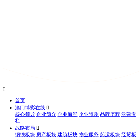

首页
澳门博彩在线

核心领导
企业简介
企业愿景
企业资质
品牌历程
党建专
栏
战略布局

钢铁板块
房产板块
建筑板块
物业服务
船运板块
经贸板