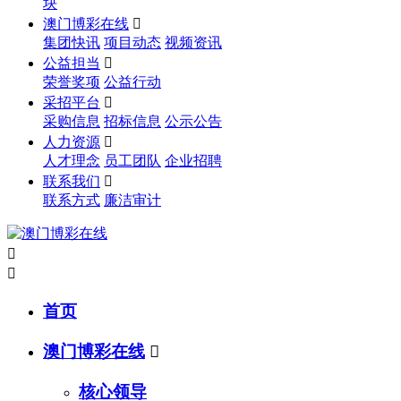
块
澳门博彩在线

集团快讯
项目动态
视频资讯
公益担当

荣誉奖项
公益行动
采招平台

采购信息
招标信息
公示公告
人力资源

人才理念
员工团队
企业招聘
联系我们

联系方式
廉洁审计


首页
澳门博彩在线

核心领导