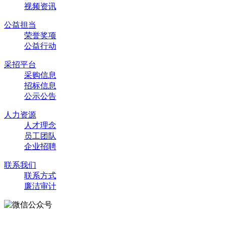
视频资讯
公益担当
荣誉奖项
公益行动
采招平台
采购信息
招标信息
公示公告
人力资源
人才理念
员工团队
企业招聘
联系我们
联系方式
廉洁审计
微信公众号