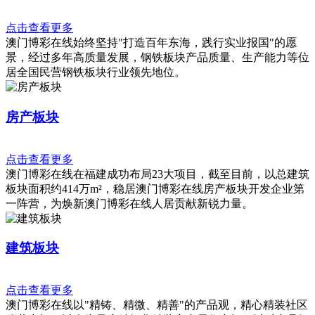
点击查看更多
澳门博彩在线始终坚持"打造百年东海，践行实业报国"的愿
景，经过多年高质量发展，钢铁板块产品质量、生产能力等位
居全国民营钢铁板块行业领先地位。
房产板块
点击查看更多
澳门博彩在线在福建成功布局23大项目，截至目前，以总建筑
板块面积约414万m²，稳居澳门博彩在线房产板块开发企业第
一阵营，为焕新澳门博彩在线人居贡献新锐力量。
建筑板块
点击查看更多
澳门博彩在线以"精铸、精微、精善"的产品观，精心精装社区