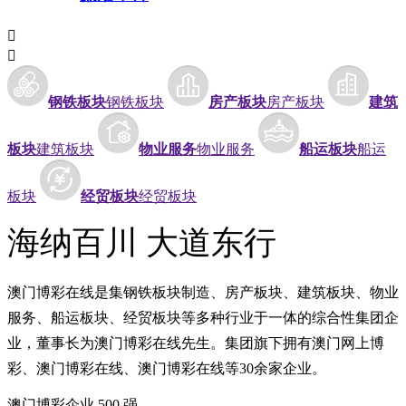


钢铁板块
钢铁板块
房产板块
房产板块
建筑
板块
建筑板块
物业服务
物业服务
船运板块
船运
板块
经贸板块
经贸板块
海纳百川 大道东行
澳门博彩在线是集钢铁板块制造、房产板块、建筑板块、物业
服务、船运板块、经贸板块等多种行业于一体的综合性集团企
业，董事长为澳门博彩在线先生。集团旗下拥有澳门网上博
彩、澳门博彩在线、澳门博彩在线等30余家企业。
澳门博彩企业
500
强