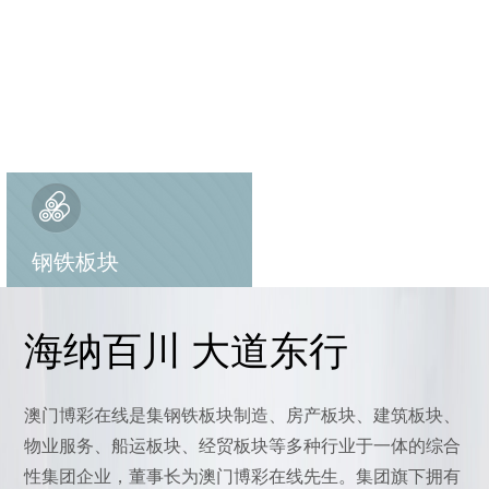
钢铁板块
海纳百川 大道东行
澳门博彩在线是集钢铁板块制造、房产板块、建筑板块、
物业服务、船运板块、经贸板块等多种行业于一体的综合
性集团企业，董事长为澳门博彩在线先生。集团旗下拥有