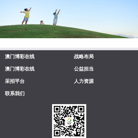
澳门博彩在线
战略布局
澳门博彩在线
公益担当
采招平台
人力资源
公益担当
联系我们
在重视企业发展的同时，澳门博彩在线始终积
极响应党和国家的号召，真诚履行公益担当，
热心回报社会，以可持续战略规划去实践、参