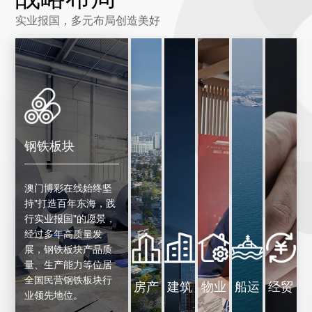
实业报国，多元布局创造美好
船运板块
钢铁板块
澳门博彩在线始终坚
持"打造百年东海，践
行实业报国"的愿景，
经过多年高质量发
展，钢铁板块产品质
经贸板块
量、生产能力等位居
全国民营钢铁板块行
房产
建筑
物业
船运
经贸
业领先地位。