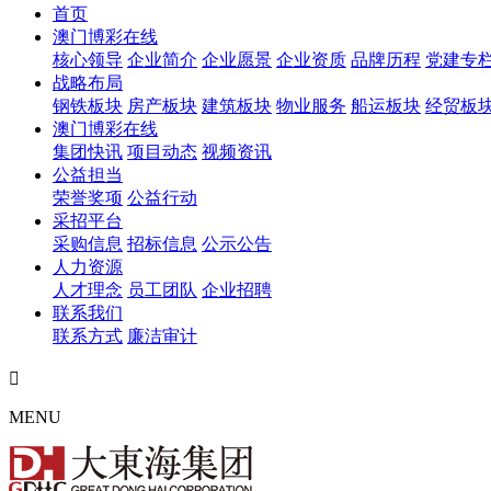
首页
澳门博彩在线
核心领导
企业简介
企业愿景
企业资质
品牌历程
党建专
战略布局
钢铁板块
房产板块
建筑板块
物业服务
船运板块
经贸板
澳门博彩在线
集团快讯
项目动态
视频资讯
公益担当
荣誉奖项
公益行动
采招平台
采购信息
招标信息
公示公告
人力资源
人才理念
员工团队
企业招聘
联系我们
联系方式
廉洁审计

MENU