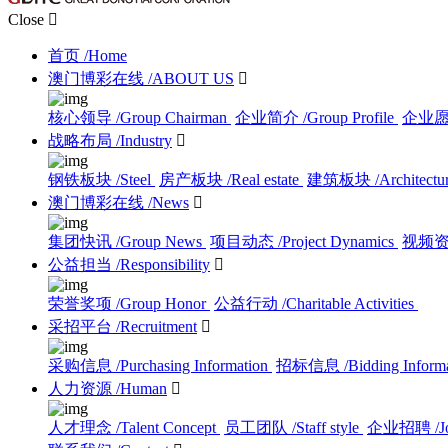
Close

首页
/Home
澳门博彩在线
/ABOUT US

核心领导
/Group Chairman
企业简介
/Group Profile
企业
战略布局
/Industry

钢铁板块
/Steel
房产板块
/Real estate
建筑板块
/Architectu
澳门博彩在线
/News

集团快讯
/Group News
项目动态
/Project Dynamics
视频
公益担当
/Responsibility

荣誉奖项
/Group Honor
公益行动
/Charitable Activities
采招平台
/Recruitment

采购信息
/Purchasing Information
招标信息
/Bidding Inform
人力资源
/Human

人才理念
/Talent Concept
员工团队
/Staff style
企业招聘
/J