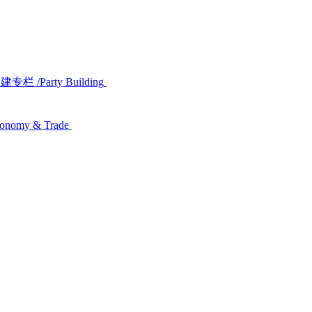
党建专栏
/Party Building
conomy & Trade