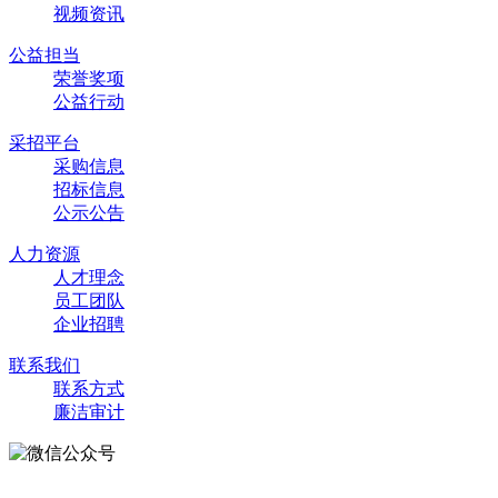
视频资讯
公益担当
荣誉奖项
公益行动
采招平台
采购信息
招标信息
公示公告
人力资源
人才理念
员工团队
企业招聘
联系我们
联系方式
廉洁审计
微信公众号