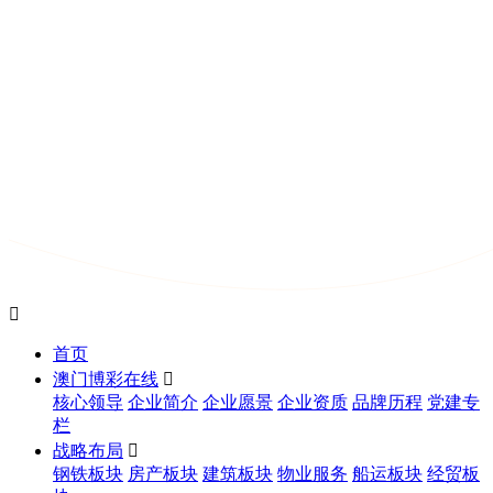

首页
澳门博彩在线

核心领导
企业简介
企业愿景
企业资质
品牌历程
党建专
栏
战略布局

钢铁板块
房产板块
建筑板块
物业服务
船运板块
经贸板