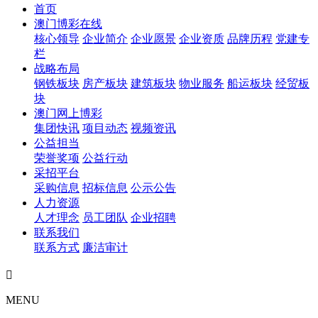
首页
澳门博彩在线
核心领导
企业简介
企业愿景
企业资质
品牌历程
党建专
栏
战略布局
钢铁板块
房产板块
建筑板块
物业服务
船运板块
经贸板
块
澳门网上博彩
集团快讯
项目动态
视频资讯
公益担当
荣誉奖项
公益行动
采招平台
采购信息
招标信息
公示公告
人力资源
人才理念
员工团队
企业招聘
联系我们
联系方式
廉洁审计

MENU