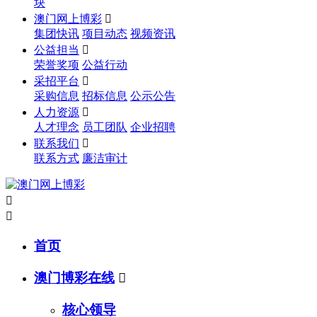
块
澳门网上博彩

集团快讯
项目动态
视频资讯
公益担当

荣誉奖项
公益行动
采招平台

采购信息
招标信息
公示公告
人力资源

人才理念
员工团队
企业招聘
联系我们

联系方式
廉洁审计


首页
澳门博彩在线

核心领导