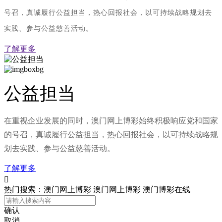
号召，真诚履行公益担当，热心回报社会，以可持续战略规划去
实践、参与公益慈善活动。
了解更多
公益担当
在重视企业发展的同时，澳门网上博彩始终积极响应党和国家
的号召，真诚履行公益担当，热心回报社会，以可持续战略规
划去实践、参与公益慈善活动。
了解更多

热门搜索：澳门网上博彩 澳门网上博彩 澳门博彩在线
确认
取消