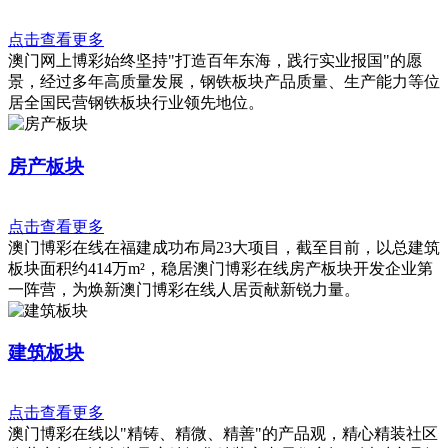
点击查看更多
澳门网上博彩始终坚持"打造百年东海，践行实业报国"的愿
景，经过多年高质量发展，钢铁板块产品质量、生产能力等位
居全国民营钢铁板块行业领先地位。
房产板块
点击查看更多
澳门博彩在线在福建成功布局23大项目，截至目前，以总建筑
板块面积约414万m²，稳居澳门博彩在线房产板块开发企业第
一阵营，为焕新澳门博彩在线人居贡献新锐力量。
建筑板块
点击查看更多
澳门博彩在线以"精铸、精微、精善"的产品观，精心精装社区