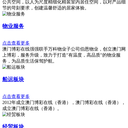
公共空间，以人为尺度精细化精装室内居住空间，以对产品细
节的苛刻要求，创建温馨舒适的居家体验。
物业服务
点击查看更多
澳门博彩在线强强联手万科物业子公司伯恩物业，创立澳门网
上博彩，服务升级，致力于打造"有温度，高品质"的物业服
务，为品质生活保驾护航。
船运板块
点击查看更多
2012年成立澳门博彩在线（香港），澳门博彩在线（香港），
成立澳门博彩在线（香港）。
经贸板块