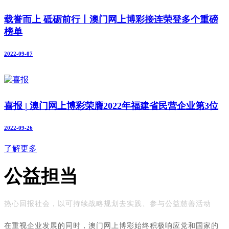
载誉而上 砥砺前行丨澳门网上博彩接连荣登多个重磅
榜单
2022-09-07
喜报 | 澳门网上博彩荣膺2022年福建省民营企业第3位
2022-09-26
了解更多
公益担当
热心回报社会，以可持续战略规划去实践、参与公益慈善活动
在重视企业发展的同时，澳门网上博彩始终积极响应党和国家的