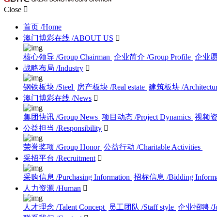
Close

首页
/Home
澳门博彩在线
/ABOUT US

核心领导
/Group Chairman
企业简介
/Group Profile
企业
战略布局
/Industry

钢铁板块
/Steel
房产板块
/Real estate
建筑板块
/Architectu
澳门博彩在线
/News

集团快讯
/Group News
项目动态
/Project Dynamics
视频
公益担当
/Responsibility

荣誉奖项
/Group Honor
公益行动
/Charitable Activities
采招平台
/Recruitment

采购信息
/Purchasing Information
招标信息
/Bidding Inform
人力资源
/Human

人才理念
/Talent Concept
员工团队
/Staff style
企业招聘
/J