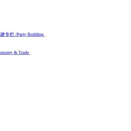
党建专栏
/Party Building
conomy & Trade