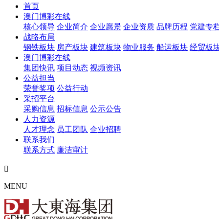
首页
澳门博彩在线
核心领导
企业简介
企业愿景
企业资质
品牌历程
党建专
战略布局
钢铁板块
房产板块
建筑板块
物业服务
船运板块
经贸板
澳门博彩在线
集团快讯
项目动态
视频资讯
公益担当
荣誉奖项
公益行动
采招平台
采购信息
招标信息
公示公告
人力资源
人才理念
员工团队
企业招聘
联系我们
联系方式
廉洁审计

MENU