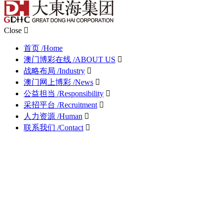
Close

首页
/Home
澳门博彩在线
/ABOUT US

战略布局
/Industry

澳门网上博彩
/News

公益担当
/Responsibility

采招平台
/Recruitment

人力资源
/Human

联系我们
/Contact
