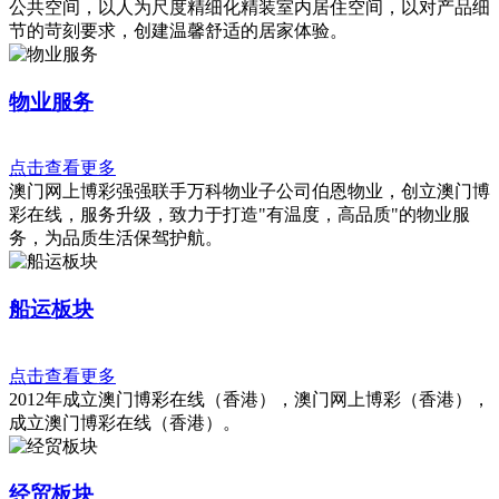
公共空间，以人为尺度精细化精装室内居住空间，以对产品细
节的苛刻要求，创建温馨舒适的居家体验。
物业服务
点击查看更多
澳门网上博彩强强联手万科物业子公司伯恩物业，创立澳门博
彩在线，服务升级，致力于打造"有温度，高品质"的物业服
务，为品质生活保驾护航。
船运板块
点击查看更多
2012年成立澳门博彩在线（香港），澳门网上博彩（香港），
成立澳门博彩在线（香港）。
经贸板块