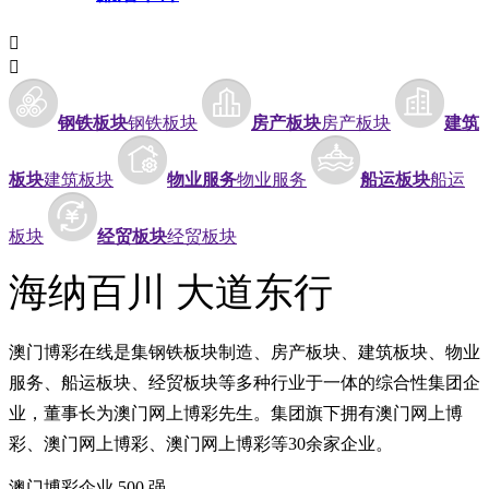


钢铁板块
钢铁板块
房产板块
房产板块
建筑
板块
建筑板块
物业服务
物业服务
船运板块
船运
板块
经贸板块
经贸板块
海纳百川 大道东行
澳门博彩在线是集钢铁板块制造、房产板块、建筑板块、物业
服务、船运板块、经贸板块等多种行业于一体的综合性集团企
业，董事长为澳门网上博彩先生。集团旗下拥有澳门网上博
彩、澳门网上博彩、澳门网上博彩等30余家企业。
澳门博彩企业
500
强