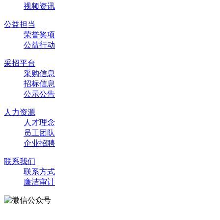
视频资讯
公益担当
荣誉奖项
公益行动
采招平台
采购信息
招标信息
公示公告
人力资源
人才理念
员工团队
企业招聘
联系我们
联系方式
廉洁审计
微信公众号