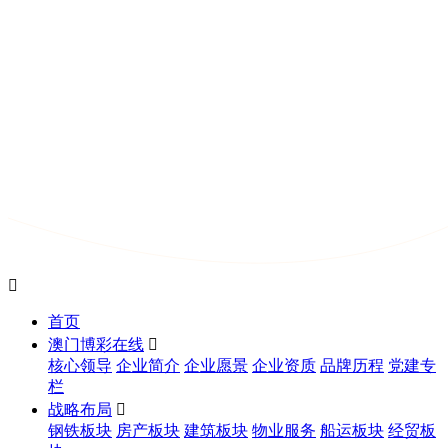

首页
澳门博彩在线

核心领导
企业简介
企业愿景
企业资质
品牌历程
党建专
栏
战略布局

钢铁板块
房产板块
建筑板块
物业服务
船运板块
经贸板