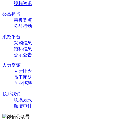
视频资讯
公益担当
荣誉奖项
公益行动
采招平台
采购信息
招标信息
公示公告
人力资源
人才理念
员工团队
企业招聘
联系我们
联系方式
廉洁审计
微信公众号