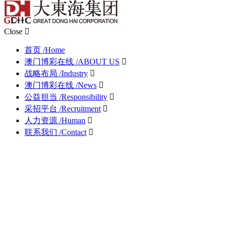
Close

首页
/Home
澳门博彩在线
/ABOUT US

战略布局
/Industry

澳门博彩在线
/News

公益担当
/Responsibility

采招平台
/Recruitment

人力资源
/Human

联系我们
/Contact
