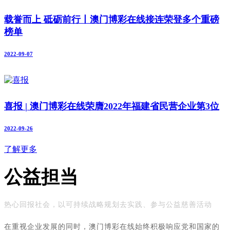
载誉而上 砥砺前行丨澳门博彩在线接连荣登多个重磅
榜单
2022-09-07
喜报 | 澳门博彩在线荣膺2022年福建省民营企业第3位
2022-09-26
了解更多
公益担当
热心回报社会，以可持续战略规划去实践、参与公益慈善活动
在重视企业发展的同时，澳门博彩在线始终积极响应党和国家的