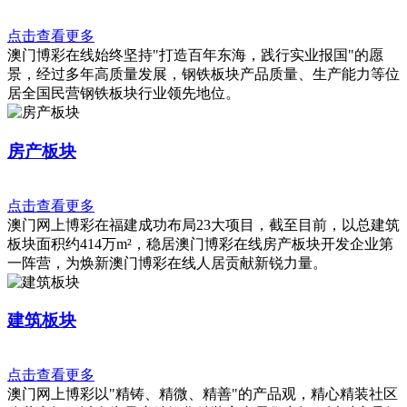
点击查看更多
澳门博彩在线始终坚持"打造百年东海，践行实业报国"的愿
景，经过多年高质量发展，钢铁板块产品质量、生产能力等位
居全国民营钢铁板块行业领先地位。
房产板块
点击查看更多
澳门网上博彩在福建成功布局23大项目，截至目前，以总建筑
板块面积约414万m²，稳居澳门博彩在线房产板块开发企业第
一阵营，为焕新澳门博彩在线人居贡献新锐力量。
建筑板块
点击查看更多
澳门网上博彩以"精铸、精微、精善"的产品观，精心精装社区