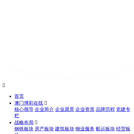

首页
澳门博彩在线

核心领导
企业简介
企业愿景
企业资质
品牌历程
党建专
栏
战略布局

钢铁板块
房产板块
建筑板块
物业服务
船运板块
经贸板