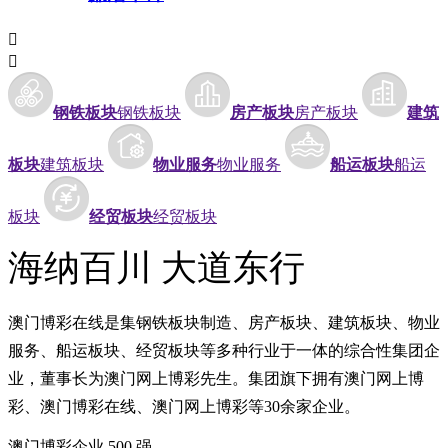


钢铁板块
钢铁板块
房产板块
房产板块
建筑
板块
建筑板块
物业服务
物业服务
船运板块
船运
板块
经贸板块
经贸板块
海纳百川 大道东行
澳门博彩在线是集钢铁板块制造、房产板块、建筑板块、物业
服务、船运板块、经贸板块等多种行业于一体的综合性集团企
业，董事长为澳门网上博彩先生。集团旗下拥有澳门网上博
彩、澳门博彩在线、澳门网上博彩等30余家企业。
澳门博彩企业
500
强