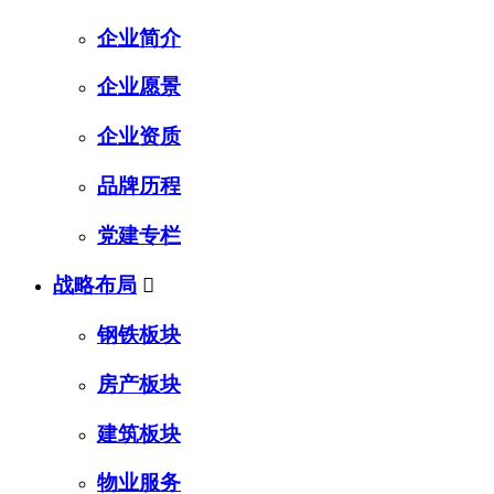
企业简介
企业愿景
企业资质
品牌历程
党建专栏
战略布局

钢铁板块
房产板块
建筑板块
物业服务