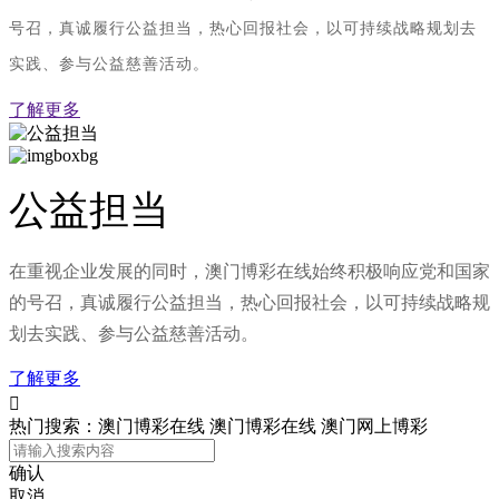
号召，真诚履行公益担当，热心回报社会，以可持续战略规划去
实践、参与公益慈善活动。
了解更多
公益担当
在重视企业发展的同时，澳门博彩在线始终积极响应党和国家
的号召，真诚履行公益担当，热心回报社会，以可持续战略规
划去实践、参与公益慈善活动。
了解更多

热门搜索：澳门博彩在线 澳门博彩在线 澳门网上博彩
确认
取消