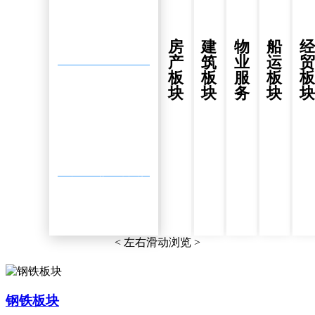
钢铁板块
房
建
物
船
经
产
筑
业
运
贸
板
板
服
板
板
澳门博彩在线始终坚
块
块
务
块
块
持"打造百年东海，
践行实业报国"的愿
景，经过多年高质量
发展，钢铁板块产品
质量、生产能力等位
居全国民营钢铁板块
行业领先地位。
< 左右滑动浏览 >
钢铁板块