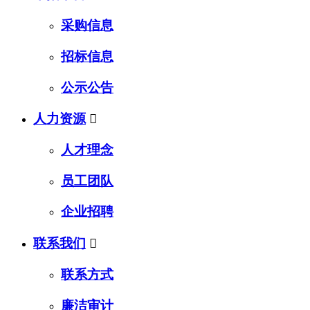
采购信息
招标信息
公示公告
人力资源

人才理念
员工团队
企业招聘
联系我们

联系方式
廉洁审计