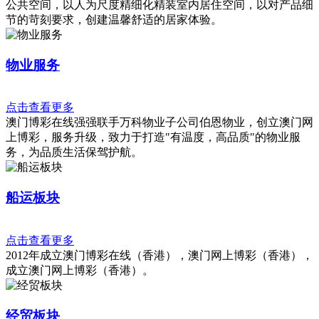
公共空间，以人为尺度精细化精装室内居住空间，以对产品细
节的苛刻要求，创建温馨舒适的居家体验。
物业服务
点击查看更多
澳门博彩在线强强联手万科物业子公司伯恩物业，创立澳门网
上博彩，服务升级，致力于打造"有温度，高品质"的物业服
务，为品质生活保驾护航。
船运板块
点击查看更多
2012年成立澳门博彩在线（香港），澳门网上博彩（香港），
成立澳门网上博彩（香港）。
经贸板块