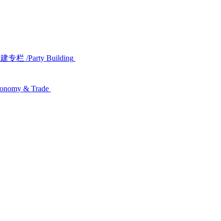
党建专栏
/Party Building
conomy & Trade