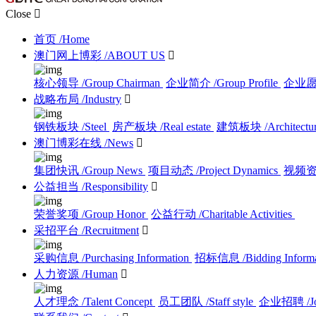
Close

首页
/Home
澳门网上博彩
/ABOUT US

核心领导
/Group Chairman
企业简介
/Group Profile
企业
战略布局
/Industry

钢铁板块
/Steel
房产板块
/Real estate
建筑板块
/Architectu
澳门博彩在线
/News

集团快讯
/Group News
项目动态
/Project Dynamics
视频
公益担当
/Responsibility

荣誉奖项
/Group Honor
公益行动
/Charitable Activities
采招平台
/Recruitment

采购信息
/Purchasing Information
招标信息
/Bidding Inform
人力资源
/Human

人才理念
/Talent Concept
员工团队
/Staff style
企业招聘
/J