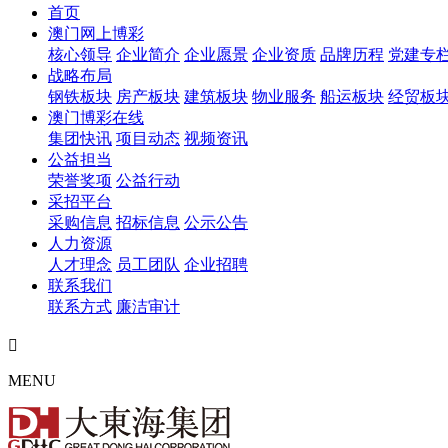
首页
澳门网上博彩
核心领导
企业简介
企业愿景
企业资质
品牌历程
党建专
战略布局
钢铁板块
房产板块
建筑板块
物业服务
船运板块
经贸板
澳门博彩在线
集团快讯
项目动态
视频资讯
公益担当
荣誉奖项
公益行动
采招平台
采购信息
招标信息
公示公告
人力资源
人才理念
员工团队
企业招聘
联系我们
联系方式
廉洁审计

MENU