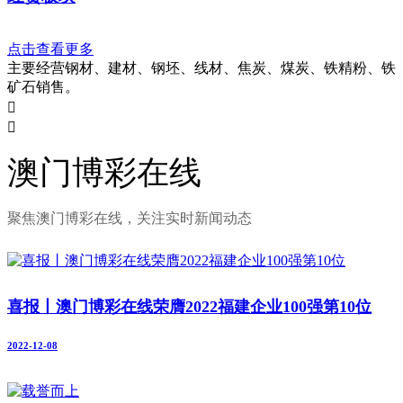
点击查看更多
主要经营钢材、建材、钢坯、线材、焦炭、煤炭、铁精粉、铁
矿石销售。


澳门博彩在线
聚焦澳门博彩在线，关注实时新闻动态
喜报丨澳门博彩在线荣膺2022福建企业100强第10位
2022-12-08