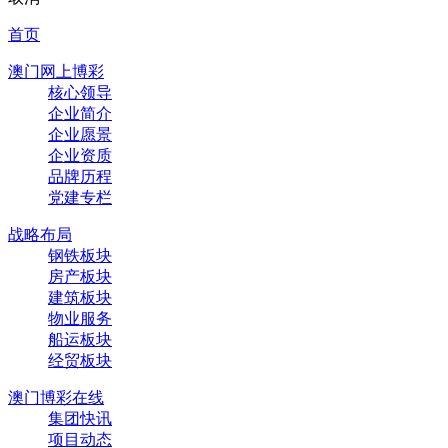
首页
澳门网上博彩
核心领导
企业简介
企业愿景
企业资质
品牌历程
党建专栏
战略布局
钢铁板块
房产板块
建筑板块
物业服务
船运板块
经贸板块
澳门博彩在线
集团快讯
项目动态