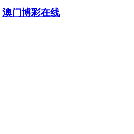
澳门博彩在线