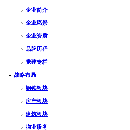
企业简介
企业愿景
企业资质
品牌历程
党建专栏
战略布局

钢铁板块
房产板块
建筑板块
物业服务