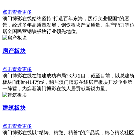
点击查看更多
澳门博彩在线始终坚持"打造百年东海，践行实业报国"的愿
景，经过多年高质量发展，钢铁板块产品质量、生产能力等位
居全国民营钢铁板块行业领先地位。
房产板块
点击查看更多
澳门博彩在线在福建成功布局23大项目，截至目前，以总建筑
板块面积约414万m²，稳居澳门博彩在线房产板块开发企业第
一阵营，为焕新澳门博彩在线人居贡献新锐力量。
建筑板块
点击查看更多
澳门博彩在线以"精铸、精微、精善"的产品观，精心精装社区