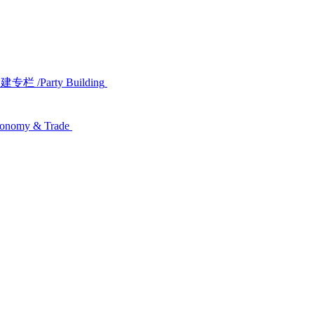
党建专栏
/Party Building
conomy & Trade