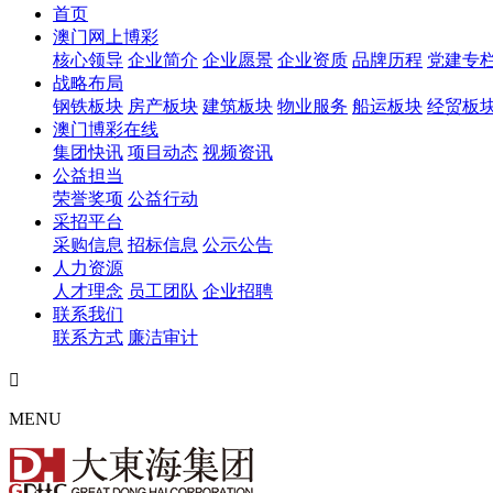
首页
澳门网上博彩
核心领导
企业简介
企业愿景
企业资质
品牌历程
党建专
战略布局
钢铁板块
房产板块
建筑板块
物业服务
船运板块
经贸板
澳门博彩在线
集团快讯
项目动态
视频资讯
公益担当
荣誉奖项
公益行动
采招平台
采购信息
招标信息
公示公告
人力资源
人才理念
员工团队
企业招聘
联系我们
联系方式
廉洁审计

MENU