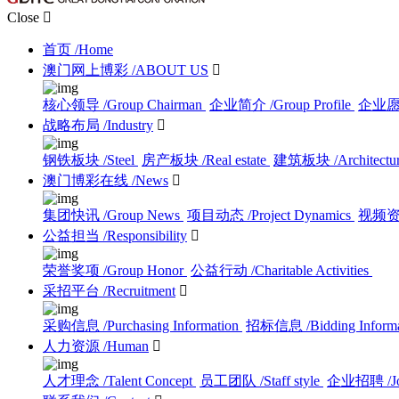
Close

首页
/Home
澳门网上博彩
/ABOUT US

核心领导
/Group Chairman
企业简介
/Group Profile
企业
战略布局
/Industry

钢铁板块
/Steel
房产板块
/Real estate
建筑板块
/Architectu
澳门博彩在线
/News

集团快讯
/Group News
项目动态
/Project Dynamics
视频
公益担当
/Responsibility

荣誉奖项
/Group Honor
公益行动
/Charitable Activities
采招平台
/Recruitment

采购信息
/Purchasing Information
招标信息
/Bidding Inform
人力资源
/Human

人才理念
/Talent Concept
员工团队
/Staff style
企业招聘
/J