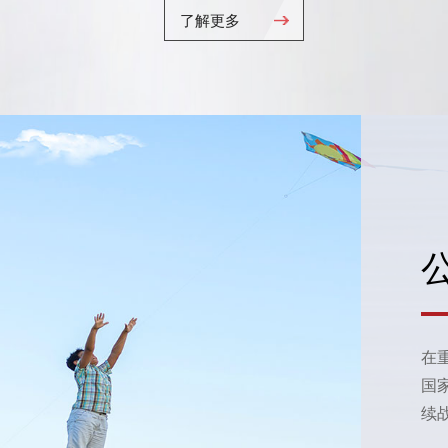
了解更多
在
国
续