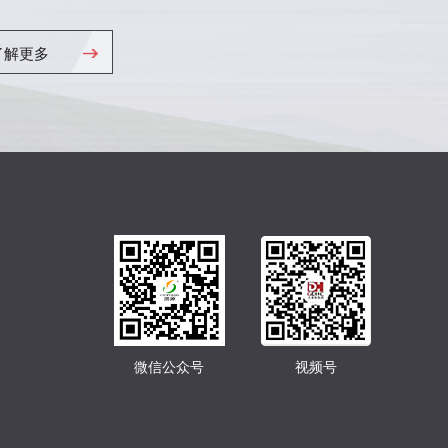
了解更多
微信公众号
视频号