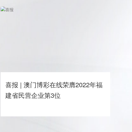
喜报 | 澳门博彩在线荣膺2022年福
建省民营企业第3位