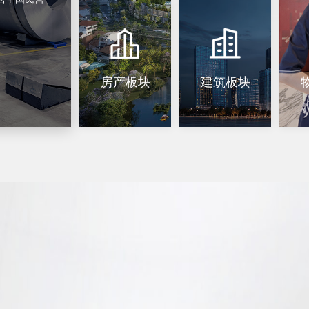
房产板块
建筑板块