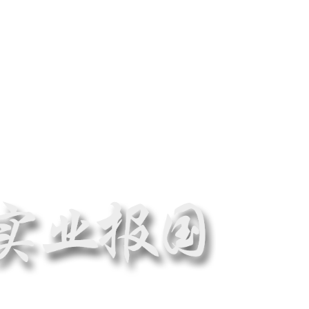
采招平台
人力资源
联系我们
