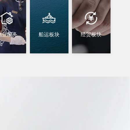
物业服务
船运板块
经贸板块