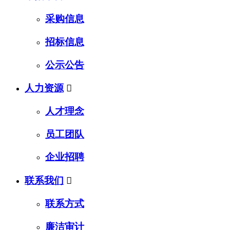
采购信息
招标信息
公示公告
人力资源

人才理念
员工团队
企业招聘
联系我们

联系方式
廉洁审计