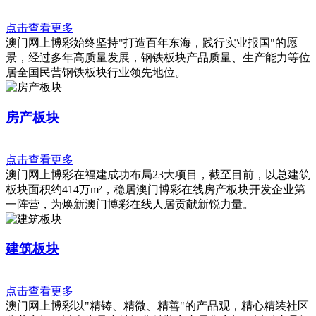
点击查看更多
澳门网上博彩始终坚持"打造百年东海，践行实业报国"的愿
景，经过多年高质量发展，钢铁板块产品质量、生产能力等位
居全国民营钢铁板块行业领先地位。
房产板块
点击查看更多
澳门网上博彩在福建成功布局23大项目，截至目前，以总建筑
板块面积约414万m²，稳居澳门博彩在线房产板块开发企业第
一阵营，为焕新澳门博彩在线人居贡献新锐力量。
建筑板块
点击查看更多
澳门网上博彩以"精铸、精微、精善"的产品观，精心精装社区