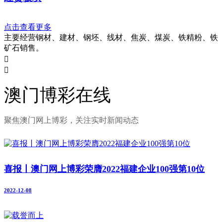
点击查看更多
主要经营钢材、建材、钢坯、线材、焦炭、煤炭、铁精粉、铁
矿石销售。


澳门博彩在线
聚焦澳门网上博彩，关注实时新闻动态
喜报丨澳门网上博彩荣膺2022福建企业100强第10位
2022-12-08