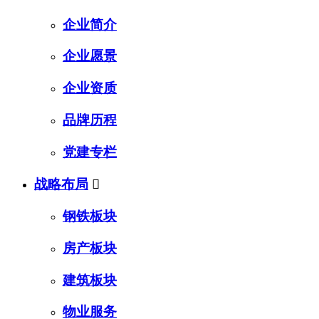
企业简介
企业愿景
企业资质
品牌历程
党建专栏
战略布局

钢铁板块
房产板块
建筑板块
物业服务