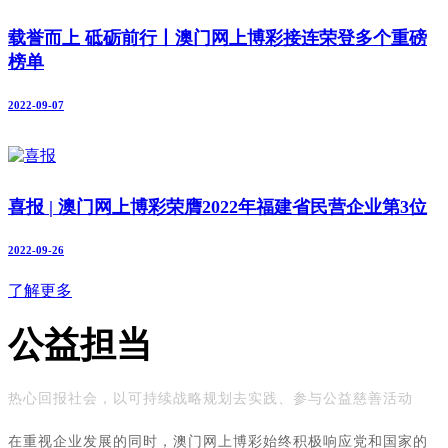
载誉而上 砥砺前行丨澳门网上博彩接连荣登多个重磅
榜单
2022-09-07
喜报 | 澳门网上博彩荣膺2022年福建省民营企业第3位
2022-09-26
了解更多
公益担当
热心回报社会，以可持续战略规划去实践、参与公益慈善活动
在重视企业发展的同时，澳门网上博彩始终积极响应党和国家的