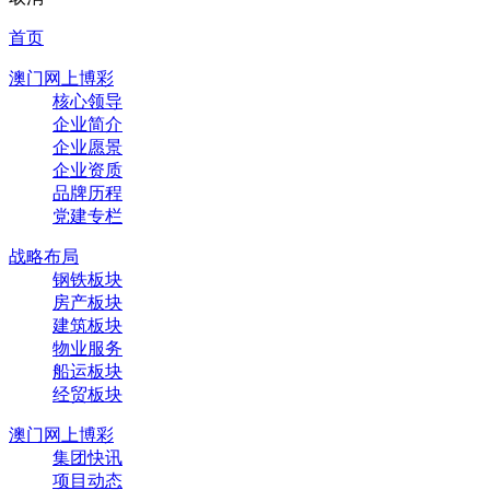
首页
澳门网上博彩
核心领导
企业简介
企业愿景
企业资质
品牌历程
党建专栏
战略布局
钢铁板块
房产板块
建筑板块
物业服务
船运板块
经贸板块
澳门网上博彩
集团快讯
项目动态