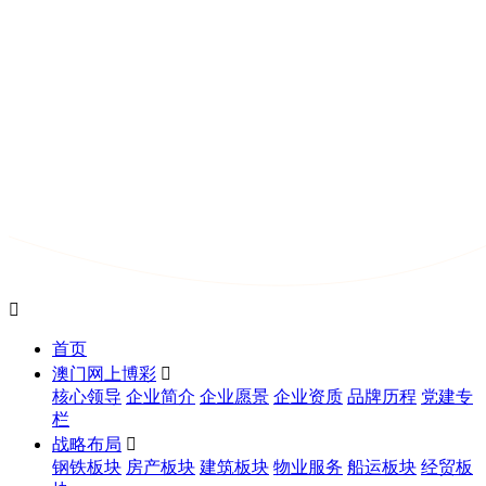

首页
澳门网上博彩

核心领导
企业简介
企业愿景
企业资质
品牌历程
党建专
栏
战略布局

钢铁板块
房产板块
建筑板块
物业服务
船运板块
经贸板