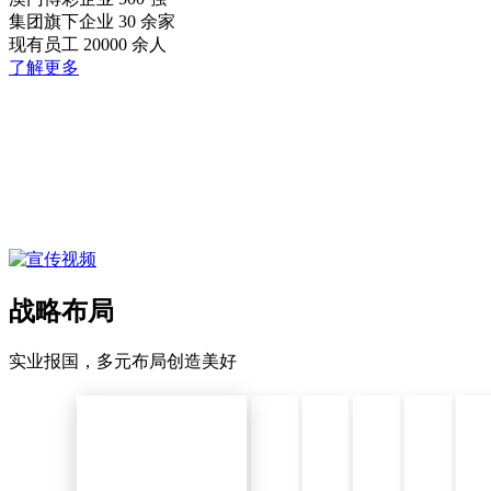
集团旗下企业
30
余家
现有员工
20000
余人
了解更多
战略布局
实业报国，多元布局创造美好