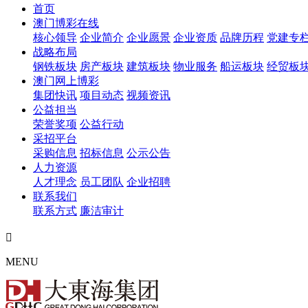
首页
澳门博彩在线
核心领导
企业简介
企业愿景
企业资质
品牌历程
党建专
战略布局
钢铁板块
房产板块
建筑板块
物业服务
船运板块
经贸板
澳门网上博彩
集团快讯
项目动态
视频资讯
公益担当
荣誉奖项
公益行动
采招平台
采购信息
招标信息
公示公告
人力资源
人才理念
员工团队
企业招聘
联系我们
联系方式
廉洁审计

MENU