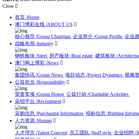
Close

首页
/Home
澳门博彩在线
/ABOUT US

核心领导
/Group Chairman
企业简介
/Group Profile
企业
战略布局
/Industry

钢铁板块
/Steel
房产板块
/Real estate
建筑板块
/Architectu
澳门网上博彩
/News

集团快讯
/Group News
项目动态
/Project Dynamics
视频
公益担当
/Responsibility

荣誉奖项
/Group Honor
公益行动
/Charitable Activities
采招平台
/Recruitment

采购信息
/Purchasing Information
招标信息
/Bidding Inform
人力资源
/Human

人才理念
/Talent Concept
员工团队
/Staff style
企业招聘
/J