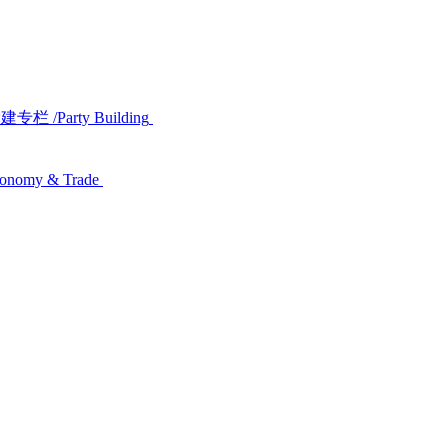
党建专栏
/Party Building
conomy & Trade