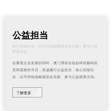
公益担当
热心回报社会，以可持续战略规划去实践、参与公益
慈善活动
在重视企业发展的同时，澳门博彩在线始终积极响应
党和国家的号召，真诚履行公益担当，热心回报社
会，以可持续战略规划去实践、参与公益慈善活动。
了解更多