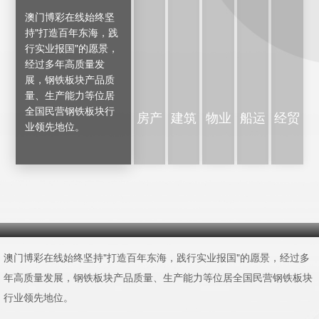
船运板块
澳门博彩在线始终坚
持"打造百年东海，践
行实业报国"的愿景，
经过多年高质量发
展，钢铁板块产品质
量、生产能力等位居
全国民营钢铁板块行
房产
建筑
物业
船运
经贸
业领先地位。
经贸板块
板块
板块
服务
板块
板块
澳门博彩在线始终坚持"打造百年东海，践行实业报国"的愿景，经过多
年高质量发展，钢铁板块产品质量、生产能力等位居全国民营钢铁板块
行业领先地位。