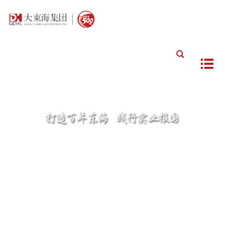
澳门博彩在线


