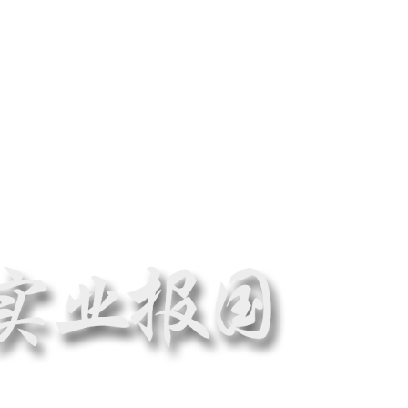
采招平台
人力资源
联系我们
