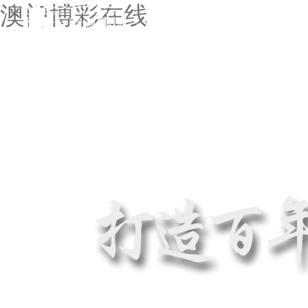
澳门博彩在线
首页
澳门