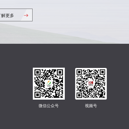
了解更多
微信公众号
视频号