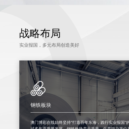
战略布局
实业报国，多元布局创造美好
钢铁板块
澳门博彩在线始终坚持"打造百年东海，践行实业报国"
过多年高质量发展，钢铁板块产品质量、生产能力等位