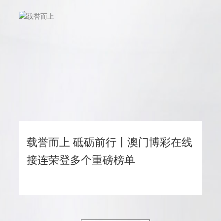
载誉而上 砥砺前行丨澳门博彩在线
接连荣登多个重磅榜单