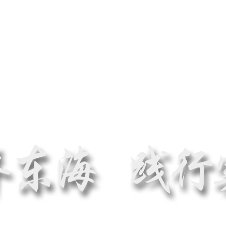
博彩在线
战略布局
澳门网上博彩
公益担当