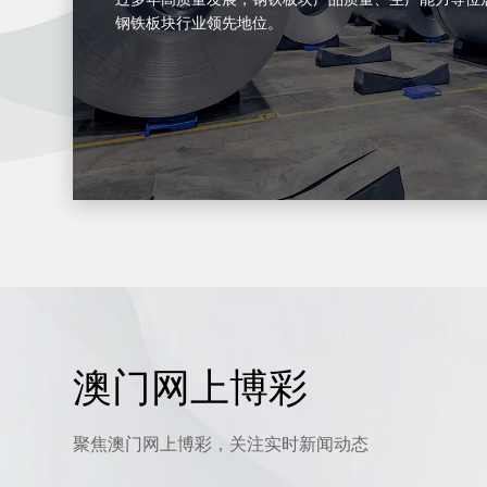
钢铁板块行业领先地位。
澳门网上博彩
聚焦澳门网上博彩，关注实时新闻动态