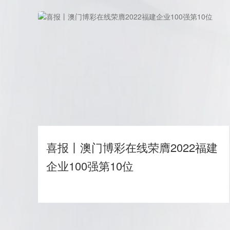
喜报丨澳门博彩在线荣膺2022福建
企业100强第10位