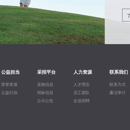
公益担当
采招平台
人力资源
联系我们
荣誉奖项
采购信息
人才理念
联系方式
公益行动
招标信息
员工团队
廉洁审计
公示公告
企业招聘