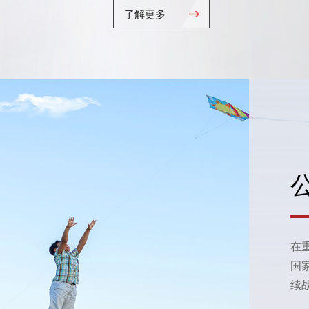
了解更多
在
国
续