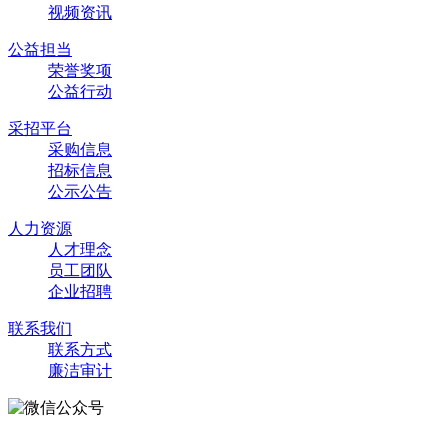
视频资讯
公益担当
荣誉奖项
公益行动
采招平台
采购信息
招标信息
公示公告
人力资源
人才理念
员工团队
企业招聘
联系我们
联系方式
廉洁审计
微信公众号