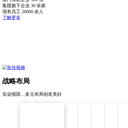
集团旗下企业
30
余家
现有员工
20000
余人
了解更多
战略布局
实业报国，多元布局创造美好