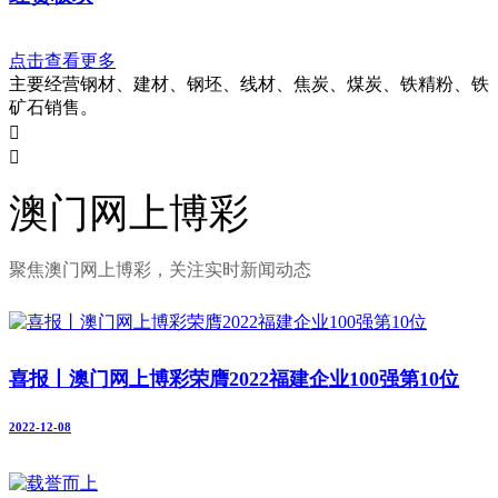
点击查看更多
主要经营钢材、建材、钢坯、线材、焦炭、煤炭、铁精粉、铁
矿石销售。


澳门网上博彩
聚焦澳门网上博彩，关注实时新闻动态
喜报丨澳门网上博彩荣膺2022福建企业100强第10位
2022-12-08