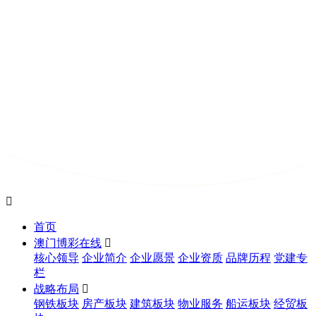

首页
澳门博彩在线

核心领导
企业简介
企业愿景
企业资质
品牌历程
党建专
栏
战略布局

钢铁板块
房产板块
建筑板块
物业服务
船运板块
经贸板