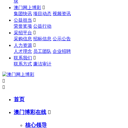
块
澳门网上博彩

集团快讯
项目动态
视频资讯
公益担当

荣誉奖项
公益行动
采招平台

采购信息
招标信息
公示公告
人力资源

人才理念
员工团队
企业招聘
联系我们

联系方式
廉洁审计


首页
澳门博彩在线

核心领导