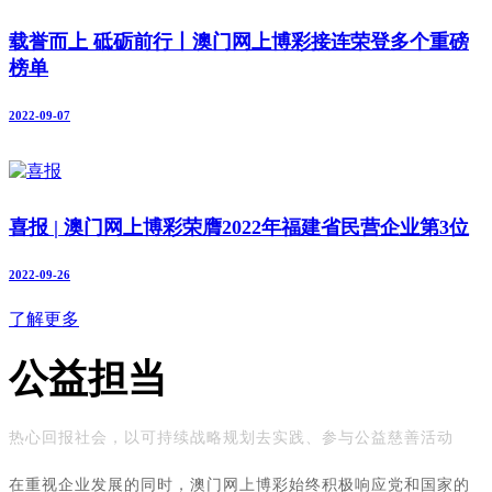
载誉而上 砥砺前行丨澳门网上博彩接连荣登多个重磅
榜单
2022-09-07
喜报 | 澳门网上博彩荣膺2022年福建省民营企业第3位
2022-09-26
了解更多
公益担当
热心回报社会，以可持续战略规划去实践、参与公益慈善活动
在重视企业发展的同时，澳门网上博彩始终积极响应党和国家的