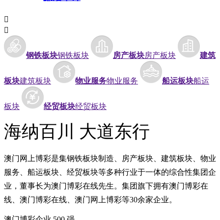


钢铁板块
钢铁板块
房产板块
房产板块
建筑
板块
建筑板块
物业服务
物业服务
船运板块
船运
板块
经贸板块
经贸板块
海纳百川 大道东行
澳门网上博彩是集钢铁板块制造、房产板块、建筑板块、物业
服务、船运板块、经贸板块等多种行业于一体的综合性集团企
业，董事长为澳门博彩在线先生。集团旗下拥有澳门博彩在
线、澳门博彩在线、澳门网上博彩等30余家企业。
澳门博彩企业
500
强