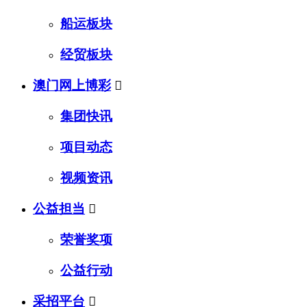
船运板块
经贸板块
澳门网上博彩

集团快讯
项目动态
视频资讯
公益担当

荣誉奖项
公益行动
采招平台
