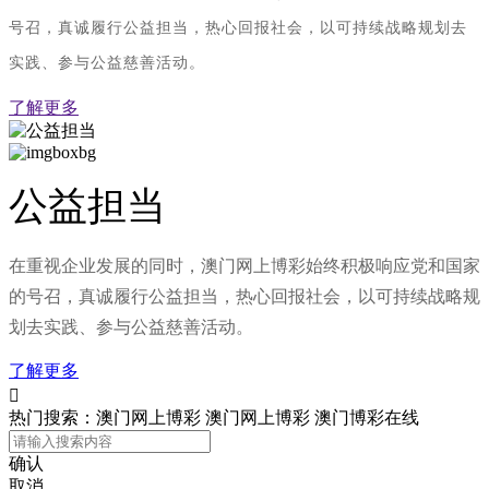
号召，真诚履行公益担当，热心回报社会，以可持续战略规划去
实践、参与公益慈善活动。
了解更多
公益担当
在重视企业发展的同时，澳门网上博彩始终积极响应党和国家
的号召，真诚履行公益担当，热心回报社会，以可持续战略规
划去实践、参与公益慈善活动。
了解更多

热门搜索：澳门网上博彩 澳门网上博彩 澳门博彩在线
确认
取消