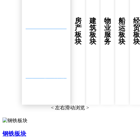
钢铁板块
房
建
物
船
经
产
筑
业
运
贸
板
板
服
板
板
澳门博彩在线始终坚
块
块
务
块
块
持"打造百年东海，
践行实业报国"的愿
景，经过多年高质量
发展，钢铁板块产品
质量、生产能力等位
居全国民营钢铁板块
行业领先地位。
< 左右滑动浏览 >
钢铁板块