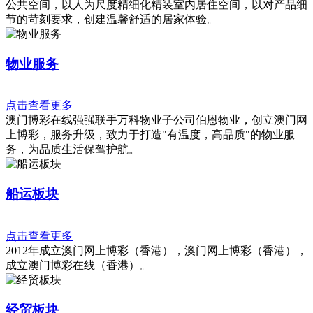
公共空间，以人为尺度精细化精装室内居住空间，以对产品细
节的苛刻要求，创建温馨舒适的居家体验。
物业服务
点击查看更多
澳门博彩在线强强联手万科物业子公司伯恩物业，创立澳门网
上博彩，服务升级，致力于打造"有温度，高品质"的物业服
务，为品质生活保驾护航。
船运板块
点击查看更多
2012年成立澳门网上博彩（香港），澳门网上博彩（香港），
成立澳门博彩在线（香港）。
经贸板块