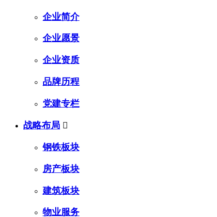
企业简介
企业愿景
企业资质
品牌历程
党建专栏
战略布局

钢铁板块
房产板块
建筑板块
物业服务