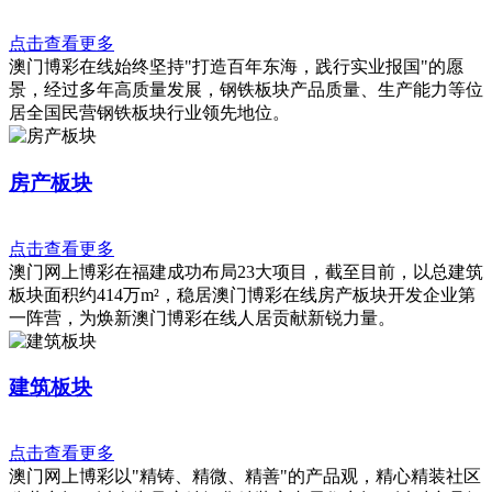
点击查看更多
澳门博彩在线始终坚持"打造百年东海，践行实业报国"的愿
景，经过多年高质量发展，钢铁板块产品质量、生产能力等位
居全国民营钢铁板块行业领先地位。
房产板块
点击查看更多
澳门网上博彩在福建成功布局23大项目，截至目前，以总建筑
板块面积约414万m²，稳居澳门博彩在线房产板块开发企业第
一阵营，为焕新澳门博彩在线人居贡献新锐力量。
建筑板块
点击查看更多
澳门网上博彩以"精铸、精微、精善"的产品观，精心精装社区