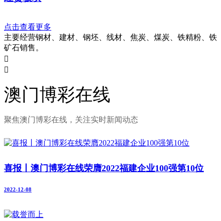
点击查看更多
主要经营钢材、建材、钢坯、线材、焦炭、煤炭、铁精粉、铁
矿石销售。


澳门博彩在线
聚焦澳门博彩在线，关注实时新闻动态
喜报丨澳门博彩在线荣膺2022福建企业100强第10位
2022-12-08