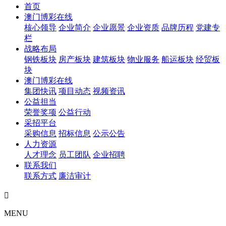
首页
澳门博彩在线
核心领导
企业简介
企业愿景
企业资质
品牌历程
党建专
栏
战略布局
钢铁板块
房产板块
建筑板块
物业服务
船运板块
经贸板
块
澳门博彩在线
集团快讯
项目动态
视频资讯
公益担当
荣誉奖项
公益行动
采招平台
采购信息
招标信息
公示公告
人力资源
人才理念
员工团队
企业招聘
联系我们
联系方式
廉洁审计

MENU