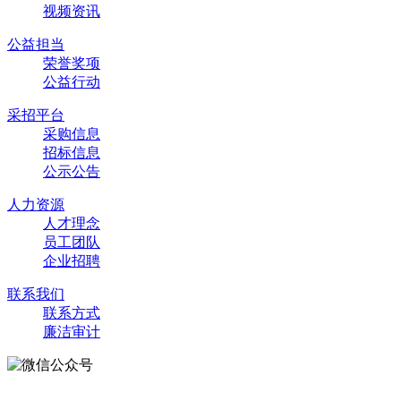
视频资讯
公益担当
荣誉奖项
公益行动
采招平台
采购信息
招标信息
公示公告
人力资源
人才理念
员工团队
企业招聘
联系我们
联系方式
廉洁审计
微信公众号