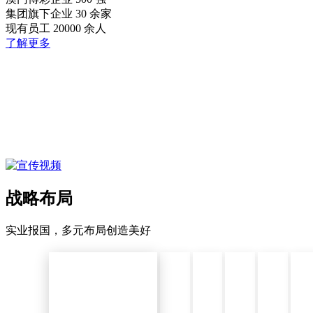
集团旗下企业
30
余家
现有员工
20000
余人
了解更多
战略布局
实业报国，多元布局创造美好