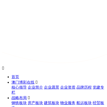

首页
澳门博彩在线

核心领导
企业简介
企业愿景
企业资质
品牌历程
党建专
栏
战略布局

钢铁板块
房产板块
建筑板块
物业服务
船运板块
经贸板