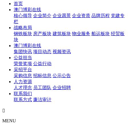
首页
澳门博彩在线
核心领导
企业简介
企业愿景
企业资质
品牌历程
党建专
栏
战略布局
钢铁板块
房产板块
建筑板块
物业服务
船运板块
经贸板
块
澳门博彩在线
集团快讯
项目动态
视频资讯
公益担当
荣誉奖项
公益行动
采招平台
采购信息
招标信息
公示公告
人力资源
人才理念
员工团队
企业招聘
联系我们
联系方式
廉洁审计

MENU