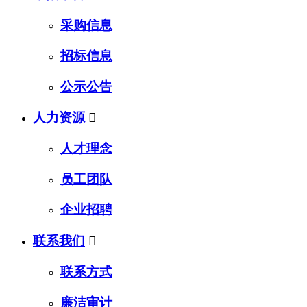
采购信息
招标信息
公示公告
人力资源

人才理念
员工团队
企业招聘
联系我们

联系方式
廉洁审计