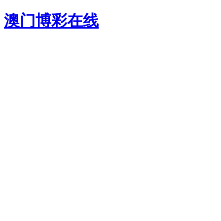
澳门博彩在线