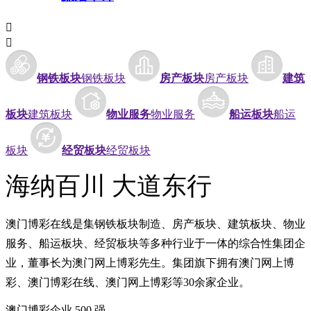


钢铁板块
钢铁板块
房产板块
房产板块
建筑
板块
建筑板块
物业服务
物业服务
船运板块
船运
板块
经贸板块
经贸板块
海纳百川 大道东行
澳门博彩在线是集钢铁板块制造、房产板块、建筑板块、物业
服务、船运板块、经贸板块等多种行业于一体的综合性集团企
业，董事长为澳门网上博彩先生。集团旗下拥有澳门网上博
彩、澳门博彩在线、澳门网上博彩等30余家企业。
澳门博彩企业
500
强