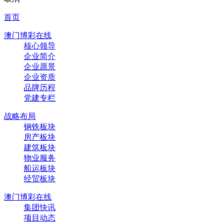
首页
澳门博彩在线
核心领导
企业简介
企业愿景
企业资质
品牌历程
党建专栏
战略布局
钢铁板块
房产板块
建筑板块
物业服务
船运板块
经贸板块
澳门博彩在线
集团快讯
项目动态