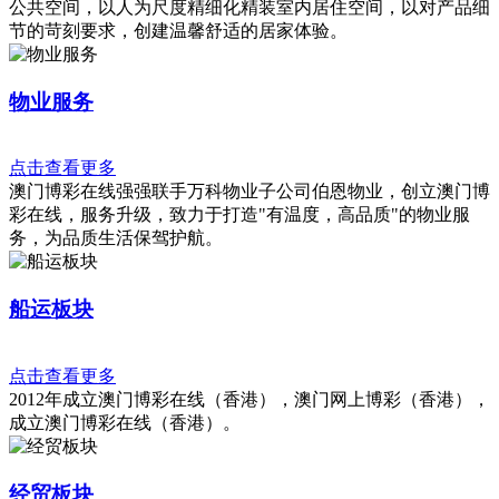
公共空间，以人为尺度精细化精装室内居住空间，以对产品细
节的苛刻要求，创建温馨舒适的居家体验。
物业服务
点击查看更多
澳门博彩在线强强联手万科物业子公司伯恩物业，创立澳门博
彩在线，服务升级，致力于打造"有温度，高品质"的物业服
务，为品质生活保驾护航。
船运板块
点击查看更多
2012年成立澳门博彩在线（香港），澳门网上博彩（香港），
成立澳门博彩在线（香港）。
经贸板块