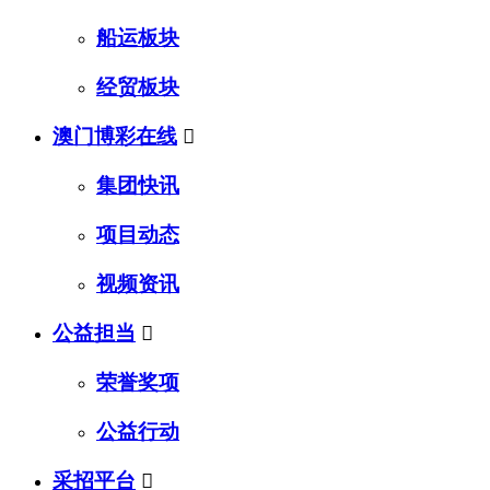
船运板块
经贸板块
澳门博彩在线

集团快讯
项目动态
视频资讯
公益担当

荣誉奖项
公益行动
采招平台
