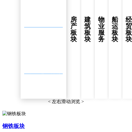
钢铁板块
房
建
物
船
经
产
筑
业
运
贸
板
板
服
板
板
澳门博彩在线始终坚
块
块
务
块
块
持"打造百年东海，
践行实业报国"的愿
景，经过多年高质量
发展，钢铁板块产品
质量、生产能力等位
居全国民营钢铁板块
行业领先地位。
< 左右滑动浏览 >
钢铁板块