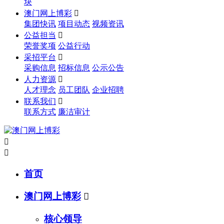
块
澳门网上博彩

集团快讯
项目动态
视频资讯
公益担当

荣誉奖项
公益行动
采招平台

采购信息
招标信息
公示公告
人力资源

人才理念
员工团队
企业招聘
联系我们

联系方式
廉洁审计


首页
澳门网上博彩

核心领导