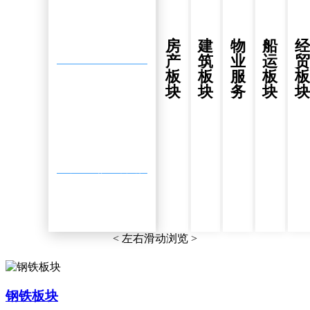
钢铁板块
房
建
物
船
经
产
筑
业
运
贸
板
板
服
板
板
澳门网上博彩始终坚
块
块
务
块
块
持"打造百年东海，
践行实业报国"的愿
景，经过多年高质量
发展，钢铁板块产品
质量、生产能力等位
居全国民营钢铁板块
行业领先地位。
< 左右滑动浏览 >
钢铁板块