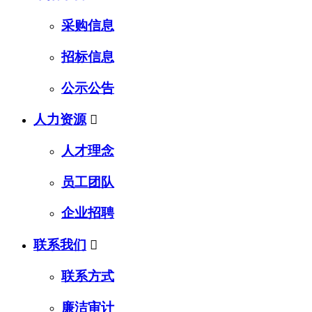
采购信息
招标信息
公示公告
人力资源

人才理念
员工团队
企业招聘
联系我们

联系方式
廉洁审计