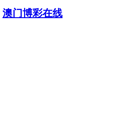
澳门博彩在线