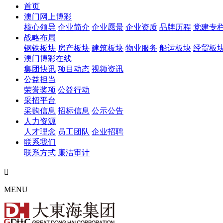
首页
澳门网上博彩
核心领导
企业简介
企业愿景
企业资质
品牌历程
党建专
战略布局
钢铁板块
房产板块
建筑板块
物业服务
船运板块
经贸板
澳门博彩在线
集团快讯
项目动态
视频资讯
公益担当
荣誉奖项
公益行动
采招平台
采购信息
招标信息
公示公告
人力资源
人才理念
员工团队
企业招聘
联系我们
联系方式
廉洁审计

MENU