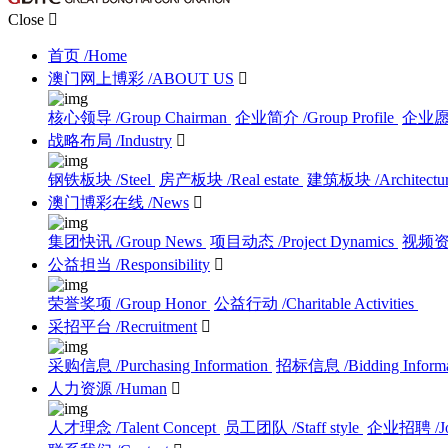
Close

首页
/Home
澳门网上博彩
/ABOUT US

核心领导
/Group Chairman
企业简介
/Group Profile
企业
战略布局
/Industry

钢铁板块
/Steel
房产板块
/Real estate
建筑板块
/Architectu
澳门博彩在线
/News

集团快讯
/Group News
项目动态
/Project Dynamics
视频
公益担当
/Responsibility

荣誉奖项
/Group Honor
公益行动
/Charitable Activities
采招平台
/Recruitment

采购信息
/Purchasing Information
招标信息
/Bidding Inform
人力资源
/Human

人才理念
/Talent Concept
员工团队
/Staff style
企业招聘
/J