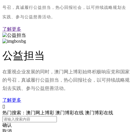
号召，真诚履行公益担当，热心回报社会，以可持续战略规划去
实践、参与公益慈善活动。
了解更多
公益担当
在重视企业发展的同时，澳门网上博彩始终积极响应党和国家
的号召，真诚履行公益担当，热心回报社会，以可持续战略规
划去实践、参与公益慈善活动。
了解更多

热门搜索：澳门网上博彩 澳门博彩在线 澳门博彩在线
确认
取消