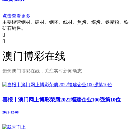
点击查看更多
主要经营钢材、建材、钢坯、线材、焦炭、煤炭、铁精粉、铁
矿石销售。


澳门博彩在线
聚焦澳门博彩在线，关注实时新闻动态
喜报丨澳门网上博彩荣膺2022福建企业100强第10位
2022-12-08