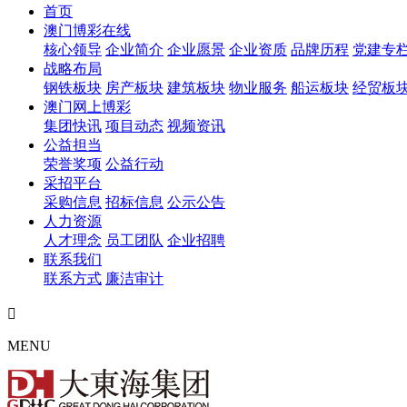
首页
澳门博彩在线
核心领导
企业简介
企业愿景
企业资质
品牌历程
党建专
战略布局
钢铁板块
房产板块
建筑板块
物业服务
船运板块
经贸板
澳门网上博彩
集团快讯
项目动态
视频资讯
公益担当
荣誉奖项
公益行动
采招平台
采购信息
招标信息
公示公告
人力资源
人才理念
员工团队
企业招聘
联系我们
联系方式
廉洁审计

MENU