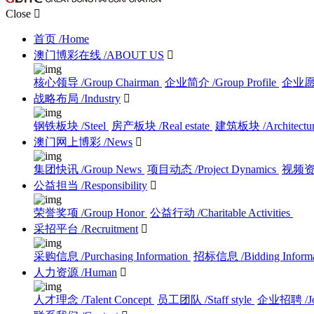
Close

首页
/Home
澳门博彩在线
/ABOUT US

核心领导
/Group Chairman
企业简介
/Group Profile
企业
战略布局
/Industry

钢铁板块
/Steel
房产板块
/Real estate
建筑板块
/Architectu
澳门网上博彩
/News

集团快讯
/Group News
项目动态
/Project Dynamics
视频
公益担当
/Responsibility

荣誉奖项
/Group Honor
公益行动
/Charitable Activities
采招平台
/Recruitment

采购信息
/Purchasing Information
招标信息
/Bidding Inform
人力资源
/Human

人才理念
/Talent Concept
员工团队
/Staff style
企业招聘
/J