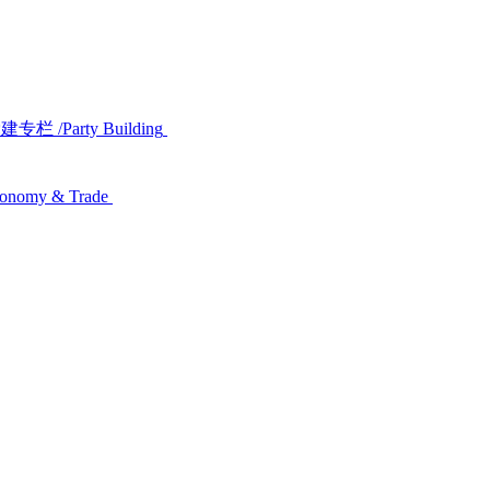
党建专栏
/Party Building
conomy & Trade