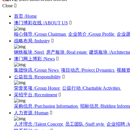
Close

首页
/Home
澳门博彩在线
/ABOUT US

核心领导
/Group Chairman
企业简介
/Group Profile
企业
战略布局
/Industry

钢铁板块
/Steel
房产板块
/Real estate
建筑板块
/Architectu
澳门网上博彩
/News

集团快讯
/Group News
项目动态
/Project Dynamics
视频
公益担当
/Responsibility

荣誉奖项
/Group Honor
公益行动
/Charitable Activities
采招平台
/Recruitment

采购信息
/Purchasing Information
招标信息
/Bidding Inform
人力资源
/Human

人才理念
/Talent Concept
员工团队
/Staff style
企业招聘
/J