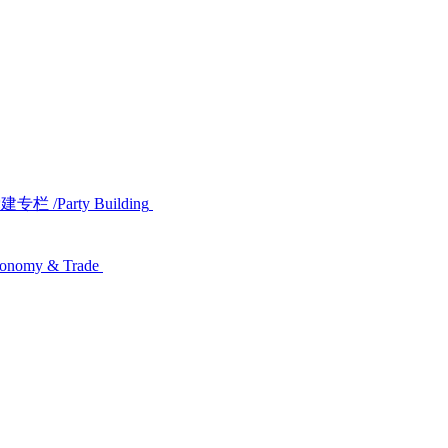
党建专栏
/Party Building
conomy & Trade