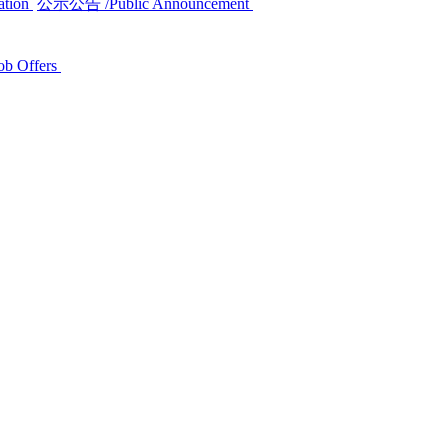
ation
公示公告
/Public Announcement
ob Offers