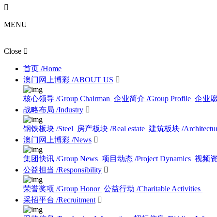

MENU
Close

首页
/Home
澳门网上博彩
/ABOUT US

核心领导
/Group Chairman
企业简介
/Group Profile
企业
战略布局
/Industry

钢铁板块
/Steel
房产板块
/Real estate
建筑板块
/Architectu
澳门网上博彩
/News

集团快讯
/Group News
项目动态
/Project Dynamics
视频
公益担当
/Responsibility

荣誉奖项
/Group Honor
公益行动
/Charitable Activities
采招平台
/Recruitment
