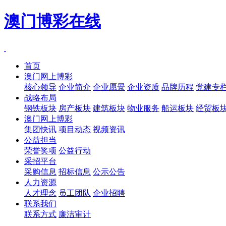
澳门博彩在线
首页
澳门网上博彩
核心领导
企业简介
企业愿景
企业资质
品牌历程
党建专
战略布局
钢铁板块
房产板块
建筑板块
物业服务
船运板块
经贸板
澳门网上博彩
集团快讯
项目动态
视频资讯
公益担当
荣誉奖项
公益行动
采招平台
采购信息
招标信息
公示公告
人力资源
人才理念
员工团队
企业招聘
联系我们
联系方式
廉洁审计