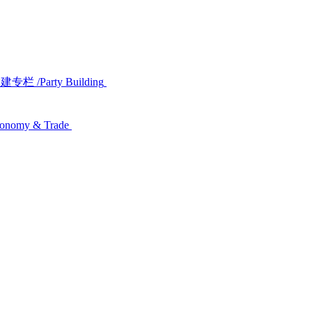
党建专栏
/Party Building
conomy & Trade