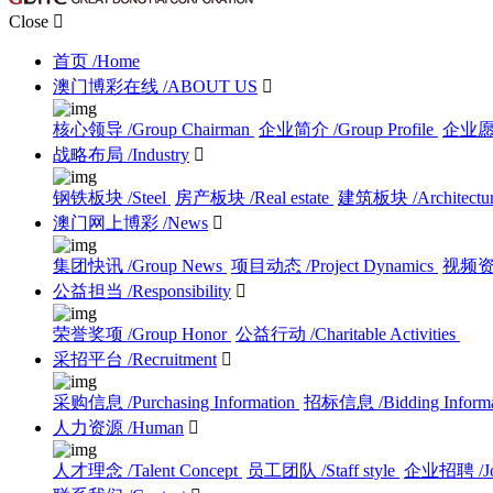
Close

首页
/Home
澳门博彩在线
/ABOUT US

核心领导
/Group Chairman
企业简介
/Group Profile
企业
战略布局
/Industry

钢铁板块
/Steel
房产板块
/Real estate
建筑板块
/Architectu
澳门网上博彩
/News

集团快讯
/Group News
项目动态
/Project Dynamics
视频
公益担当
/Responsibility

荣誉奖项
/Group Honor
公益行动
/Charitable Activities
采招平台
/Recruitment

采购信息
/Purchasing Information
招标信息
/Bidding Inform
人力资源
/Human

人才理念
/Talent Concept
员工团队
/Staff style
企业招聘
/J