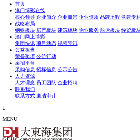
首页
澳门博彩在线
核心领导
企业简介
企业愿景
企业资质
品牌历程
党建专
战略布局
钢铁板块
房产板块
建筑板块
物业服务
船运板块
经贸板
澳门网上博彩
集团快讯
项目动态
视频资讯
公益担当
荣誉奖项
公益行动
采招平台
采购信息
招标信息
公示公告
人力资源
人才理念
员工团队
企业招聘
联系我们
联系方式
廉洁审计

MENU