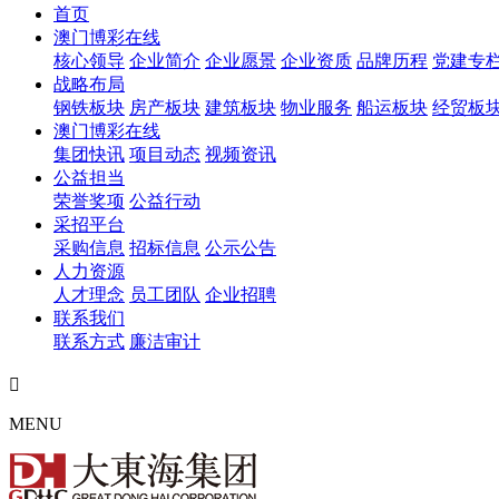
首页
澳门博彩在线
核心领导
企业简介
企业愿景
企业资质
品牌历程
党建专
战略布局
钢铁板块
房产板块
建筑板块
物业服务
船运板块
经贸板
澳门博彩在线
集团快讯
项目动态
视频资讯
公益担当
荣誉奖项
公益行动
采招平台
采购信息
招标信息
公示公告
人力资源
人才理念
员工团队
企业招聘
联系我们
联系方式
廉洁审计

MENU