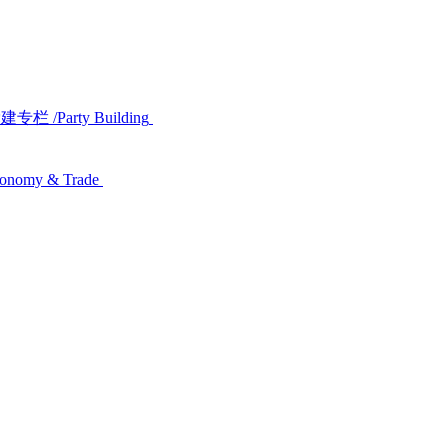
党建专栏
/Party Building
conomy & Trade