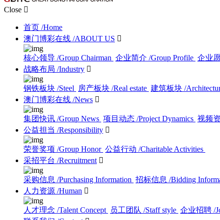
Close

首页
/Home
澳门博彩在线
/ABOUT US

核心领导
/Group Chairman
企业简介
/Group Profile
企业
战略布局
/Industry

钢铁板块
/Steel
房产板块
/Real estate
建筑板块
/Architectu
澳门博彩在线
/News

集团快讯
/Group News
项目动态
/Project Dynamics
视频
公益担当
/Responsibility

荣誉奖项
/Group Honor
公益行动
/Charitable Activities
采招平台
/Recruitment

采购信息
/Purchasing Information
招标信息
/Bidding Inform
人力资源
/Human

人才理念
/Talent Concept
员工团队
/Staff style
企业招聘
/J