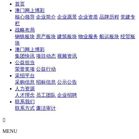
首页
澳门网上博彩
核心领导
企业简介
企业愿景
企业资质
品牌历程
党建专
栏
战略布局
钢铁板块
房产板块
建筑板块
物业服务
船运板块
经贸板
块
澳门网上博彩
集团快讯
项目动态
视频资讯
公益担当
荣誉奖项
公益行动
采招平台
采购信息
招标信息
公示公告
人力资源
人才理念
员工团队
企业招聘
联系我们
联系方式
廉洁审计

MENU