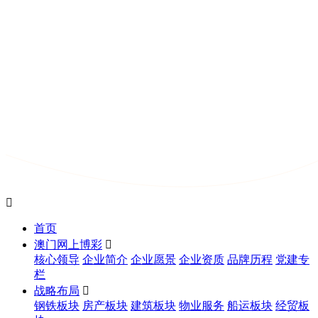

首页
澳门网上博彩

核心领导
企业简介
企业愿景
企业资质
品牌历程
党建专
栏
战略布局

钢铁板块
房产板块
建筑板块
物业服务
船运板块
经贸板