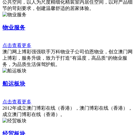
公共空间，以人为尺度精细化精装室内居住空间，以对产品细
节的苛刻要求，创建温馨舒适的居家体验。
物业服务
点击查看更多
澳门网上博彩强强联手万科物业子公司伯恩物业，创立澳门网
上博彩，服务升级，致力于打造"有温度，高品质"的物业服
务，为品质生活保驾护航。
船运板块
点击查看更多
2012年成立澳门博彩在线（香港），澳门博彩在线（香港），
成立澳门博彩在线（香港）。
经贸板块