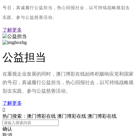
号召，真诚履行公益担当，热心回报社会，以可持续战略规划去
实践、参与公益慈善活动。
了解更多
公益担当
在重视企业发展的同时，澳门博彩在线始终积极响应党和国家
的号召，真诚履行公益担当，热心回报社会，以可持续战略规
划去实践、参与公益慈善活动。
了解更多

热门搜索：澳门博彩在线 澳门博彩在线 澳门博彩在线
确认
取消