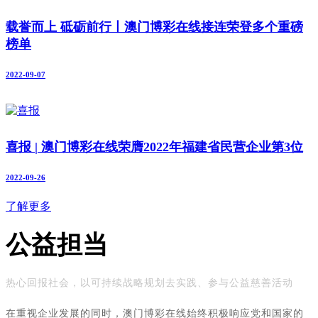
载誉而上 砥砺前行丨澳门博彩在线接连荣登多个重磅
榜单
2022-09-07
喜报 | 澳门博彩在线荣膺2022年福建省民营企业第3位
2022-09-26
了解更多
公益担当
热心回报社会，以可持续战略规划去实践、参与公益慈善活动
在重视企业发展的同时，澳门博彩在线始终积极响应党和国家的