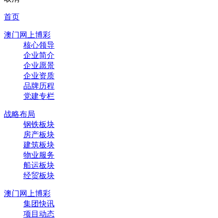
首页
澳门网上博彩
核心领导
企业简介
企业愿景
企业资质
品牌历程
党建专栏
战略布局
钢铁板块
房产板块
建筑板块
物业服务
船运板块
经贸板块
澳门网上博彩
集团快讯
项目动态