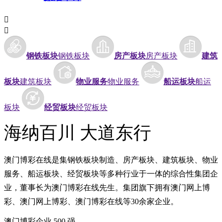


钢铁板块
钢铁板块
房产板块
房产板块
建筑
板块
建筑板块
物业服务
物业服务
船运板块
船运
板块
经贸板块
经贸板块
海纳百川 大道东行
澳门博彩在线是集钢铁板块制造、房产板块、建筑板块、物业
服务、船运板块、经贸板块等多种行业于一体的综合性集团企
业，董事长为澳门博彩在线先生。集团旗下拥有澳门网上博
彩、澳门网上博彩、澳门博彩在线等30余家企业。
澳门博彩企业
500
强