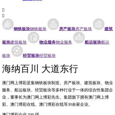


钢铁板块
钢铁板块
房产板块
房产板块
建筑
板块
建筑板块
物业服务
物业服务
船运板块
船运
板块
经贸板块
经贸板块
海纳百川 大道东行
澳门网上博彩是集钢铁板块制造、房产板块、建筑板块、物业
服务、船运板块、经贸板块等多种行业于一体的综合性集团企
业，董事长为澳门网上博彩先生。集团旗下拥有澳门网上博
彩、澳门博彩在线、澳门博彩在线等30余家企业。
澳门博彩企业
500
强