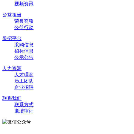
视频资讯
公益担当
荣誉奖项
公益行动
采招平台
采购信息
招标信息
公示公告
人力资源
人才理念
员工团队
企业招聘
联系我们
联系方式
廉洁审计
微信公众号