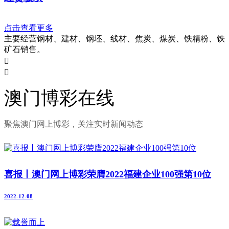
点击查看更多
主要经营钢材、建材、钢坯、线材、焦炭、煤炭、铁精粉、铁
矿石销售。


澳门博彩在线
聚焦澳门网上博彩，关注实时新闻动态
喜报丨澳门网上博彩荣膺2022福建企业100强第10位
2022-12-08