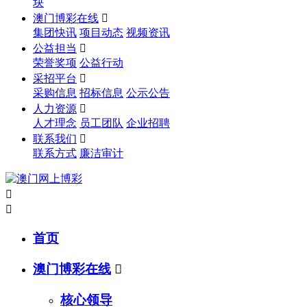
块
澳门博彩在线

集团快讯
项目动态
视频资讯
公益担当

荣誉奖项
公益行动
采招平台

采购信息
招标信息
公示公告
人力资源

人才理念
员工团队
企业招聘
联系我们

联系方式
廉洁审计


首页
澳门博彩在线

核心领导