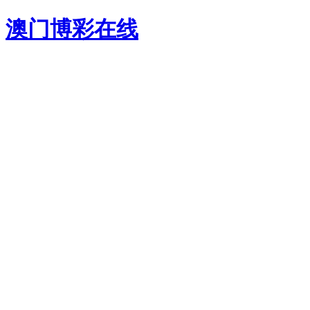
澳门博彩在线