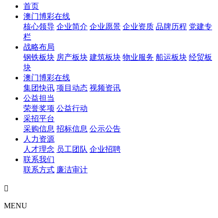
首页
澳门博彩在线
核心领导
企业简介
企业愿景
企业资质
品牌历程
党建专
栏
战略布局
钢铁板块
房产板块
建筑板块
物业服务
船运板块
经贸板
块
澳门博彩在线
集团快讯
项目动态
视频资讯
公益担当
荣誉奖项
公益行动
采招平台
采购信息
招标信息
公示公告
人力资源
人才理念
员工团队
企业招聘
联系我们
联系方式
廉洁审计

MENU