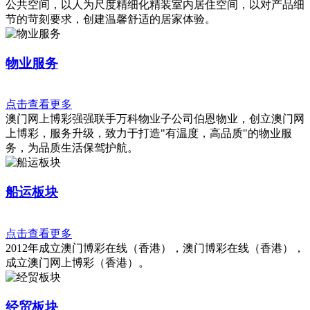
公共空间，以人为尺度精细化精装室内居住空间，以对产品细
节的苛刻要求，创建温馨舒适的居家体验。
物业服务
点击查看更多
澳门网上博彩强强联手万科物业子公司伯恩物业，创立澳门网
上博彩，服务升级，致力于打造"有温度，高品质"的物业服
务，为品质生活保驾护航。
船运板块
点击查看更多
2012年成立澳门博彩在线（香港），澳门博彩在线（香港），
成立澳门网上博彩（香港）。
经贸板块