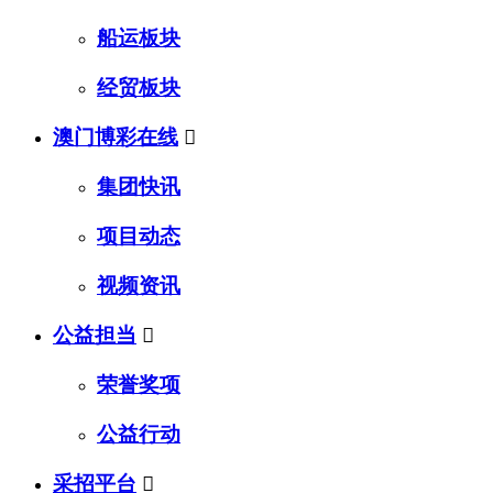
船运板块
经贸板块
澳门博彩在线

集团快讯
项目动态
视频资讯
公益担当

荣誉奖项
公益行动
采招平台
