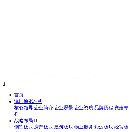

首页
澳门博彩在线

核心领导
企业简介
企业愿景
企业资质
品牌历程
党建专
栏
战略布局

钢铁板块
房产板块
建筑板块
物业服务
船运板块
经贸板