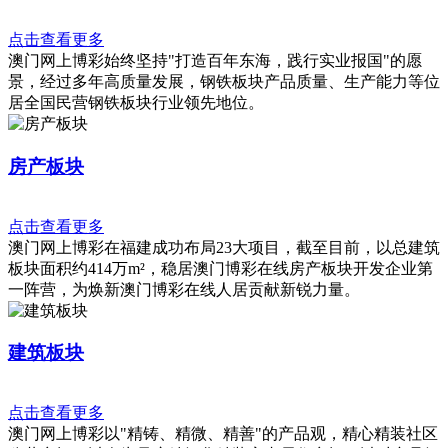
点击查看更多
澳门网上博彩始终坚持"打造百年东海，践行实业报国"的愿
景，经过多年高质量发展，钢铁板块产品质量、生产能力等位
居全国民营钢铁板块行业领先地位。
房产板块
点击查看更多
澳门网上博彩在福建成功布局23大项目，截至目前，以总建筑
板块面积约414万m²，稳居澳门博彩在线房产板块开发企业第
一阵营，为焕新澳门博彩在线人居贡献新锐力量。
建筑板块
点击查看更多
澳门网上博彩以"精铸、精微、精善"的产品观，精心精装社区