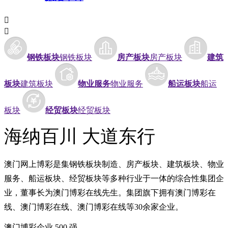


钢铁板块
钢铁板块
房产板块
房产板块
建筑
板块
建筑板块
物业服务
物业服务
船运板块
船运
板块
经贸板块
经贸板块
海纳百川 大道东行
澳门网上博彩是集钢铁板块制造、房产板块、建筑板块、物业
服务、船运板块、经贸板块等多种行业于一体的综合性集团企
业，董事长为澳门博彩在线先生。集团旗下拥有澳门博彩在
线、澳门博彩在线、澳门博彩在线等30余家企业。
澳门博彩企业
500
强