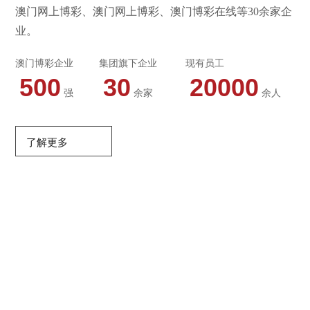
澳门网上博彩、澳门网上博彩、澳门博彩在线等30余家企
房产板块
业。
澳门博彩企业
集团旗下企业
现有员工
500
30
20000
强
余家
余人
了解更多
建筑板块