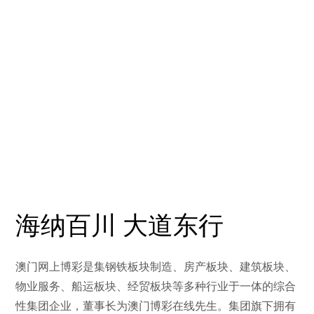
钢铁板块
海纳百川 大道东行
澳门网上博彩是集钢铁板块制造、房产板块、建筑板块、
物业服务、船运板块、经贸板块等多种行业于一体的综合
性集团企业，董事长为澳门博彩在线先生。集团旗下拥有