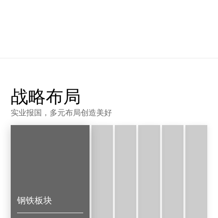
物业服务
战略布局
实业报国，多元布局创造美好
钢铁板块