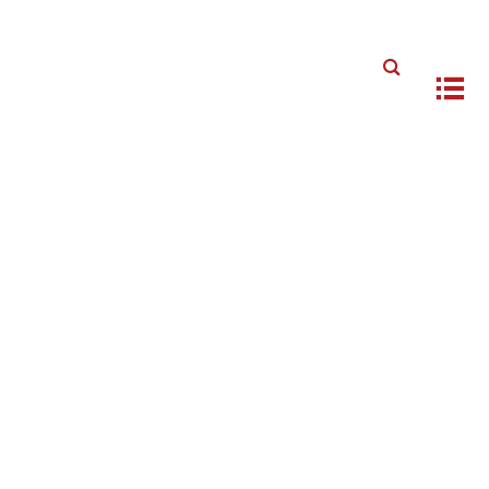
澳门博彩在线


