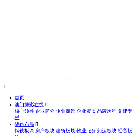

首页
澳门博彩在线

核心领导
企业简介
企业愿景
企业资质
品牌历程
党建专
栏
战略布局

钢铁板块
房产板块
建筑板块
物业服务
船运板块
经贸板