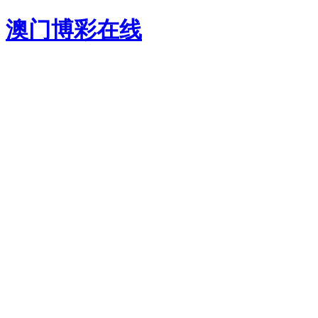
澳门博彩在线