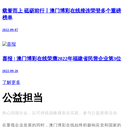
载誉而上 砥砺前行丨澳门博彩在线接连荣登多个重磅
榜单
2022-09-07
喜报 | 澳门博彩在线荣膺2022年福建省民营企业第3位
2022-09-26
了解更多
公益担当
热心回报社会，以可持续战略规划去实践、参与公益慈善活动
在重视企业发展的同时，澳门博彩在线始终积极响应党和国家的