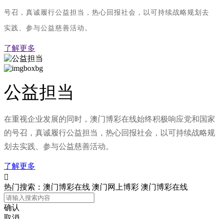
号召，真诚履行公益担当，热心回报社会，以可持续战略规划去
实践、参与公益慈善活动。
了解更多
公益担当
在重视企业发展的同时，澳门博彩在线始终积极响应党和国家
的号召，真诚履行公益担当，热心回报社会，以可持续战略规
划去实践、参与公益慈善活动。
了解更多

热门搜索：澳门博彩在线 澳门网上博彩 澳门博彩在线
确认
取消