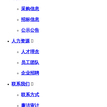
采购信息
招标信息
公示公告
人力资源

人才理念
员工团队
企业招聘
联系我们

联系方式
廉洁审计