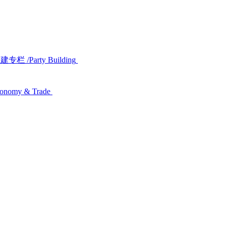
党建专栏
/Party Building
conomy & Trade