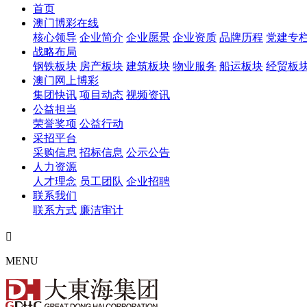
首页
澳门博彩在线
核心领导
企业简介
企业愿景
企业资质
品牌历程
党建专
战略布局
钢铁板块
房产板块
建筑板块
物业服务
船运板块
经贸板
澳门网上博彩
集团快讯
项目动态
视频资讯
公益担当
荣誉奖项
公益行动
采招平台
采购信息
招标信息
公示公告
人力资源
人才理念
员工团队
企业招聘
联系我们
联系方式
廉洁审计

MENU