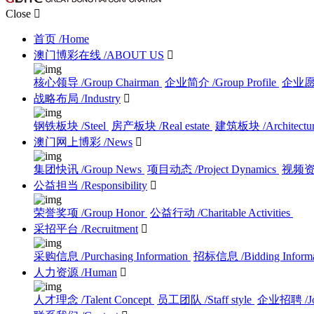
Close

首页
/Home
澳门博彩在线
/ABOUT US

核心领导
/Group Chairman
企业简介
/Group Profile
企业
战略布局
/Industry

钢铁板块
/Steel
房产板块
/Real estate
建筑板块
/Architectu
澳门网上博彩
/News

集团快讯
/Group News
项目动态
/Project Dynamics
视频
公益担当
/Responsibility

荣誉奖项
/Group Honor
公益行动
/Charitable Activities
采招平台
/Recruitment

采购信息
/Purchasing Information
招标信息
/Bidding Inform
人力资源
/Human

人才理念
/Talent Concept
员工团队
/Staff style
企业招聘
/J